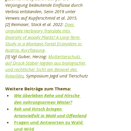
Verjüngung bedeutende Einflüsse durch 
Verbiss entstanden, Senn 2019 unter 
Verweis auf Kupferschmid et al. 2015.
[2] Reimoser, Stock et al. 2022: 
Does 
Ungulate Herbivory Translate into 
Diversity of woody Plants? A Long-Term 
Study in a Montane Forest Ecosystem in 
Austria. Kurzfassung
.
[3] Vgl Guber, Herzog: 
Muttertierschutz 
auf Drück-Stöber-Jagden aus biologischer 
und rechtlicher Sicht am Beispiel des 
Rotwildes
, Symposium Jagd und Tierschutz
Weitere Beiträge zum Thema: 
Wie überleben Rehe und Hirsche 
den nahrungsarmen Winter?
Reh und HIrsch bringen 
Artenvielfalt in Wald und Offenland
Fragen und Antworten zu Wald 
und Wild