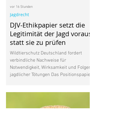
vor 16 Stunden
Jagdrecht
DJV-Ethikpapier setzt die
Legitimität der Jagd voraus,
statt sie zu prüfen
Wildtierschutz Deutschland fordert
verbindliche Nachweise für
Notwendigkeit, Wirksamkeit und Folgen
jagdlicher Tötungen Das Positionspapier
des Deutschen Jagdverbands (DJV) zur
Jagdethik beantwortet eine
entscheidende Frage nicht: Unter
welchen konkreten Voraussetzungen ist
es heute vertretbar, ein
empfindungsfähiges Wildtier zu töten?
Nach Auffassung von Wildtierschutz
Deutschland beschreibt das Papier vor