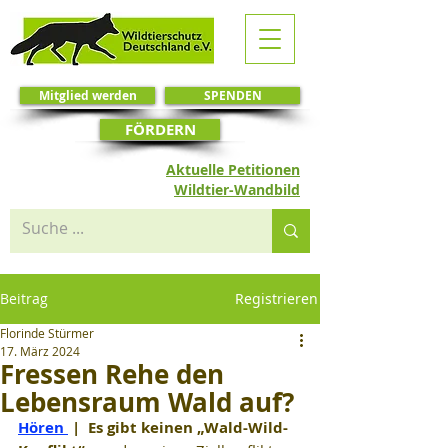
Mitglied werden
SPENDEN
FÖRDERN
Aktuelle Petitionen
Wildtier-Wandbild
Beitrag
Registrieren
Florinde Stürmer
17. März 2024
Fressen Rehe den
Lebensraum Wald auf?
Hören 
|
Es gibt keinen „Wald-Wild-