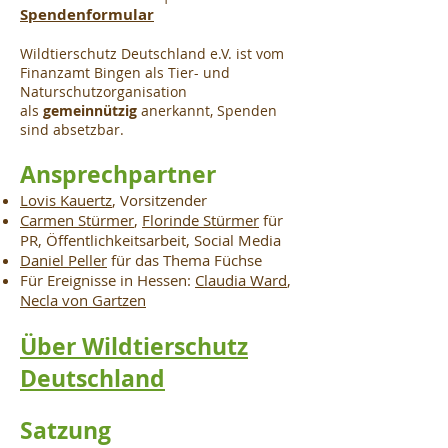
Spendenform
ular
Wildtierschutz Deutschland e.V. ist vom
Finanzamt Bingen als
Tier- und
Naturschutzorganisation
als
gemeinnützig
anerkannt, Spenden
sind absetzbar.
Ansprechpartn
er
Lovis Kauertz
, Vorsitzender
Carmen Stürmer
,
Florinde Stürmer
für
PR, Öffentlichkeitsarbeit, Social Media
Daniel Peller
für das Thema Füchse
Für Ereignisse in Hessen:
Claudia Ward
,
Necla von Gartzen
Über Wildtierschutz
Deutschland
Satzung