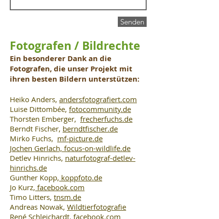
Senden
Fotografen / Bildrechte
Ein besonderer Dank an die
Fotografen, die unser Projekt mit
ihren besten Bildern unterstützen:
Heiko Anders,
andersfotografiert.com
Luise Dittombée,
fotocommunity.de
Thorsten Emberger,
frecherfuchs.de
Berndt Fischer,
berndtfischer.de
Mirko Fuchs,
mf-picture.de
Jochen Gerlach,
focus-on-wildlife.de
Detlev Hinrichs,
naturfotograf-detlev-
hinrichs.de
Gunther Kopp,
koppfoto.de
Jo Kurz,
facebook.com
Timo Litters,
tnsm.de
Andreas Nowak,
Wildtierfotografie
René Schleichardt,
facebook.com