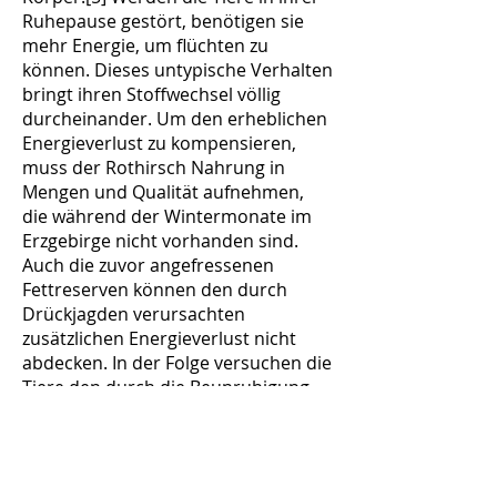
Ruhepause gestört, benötigen sie
mehr Energie, um flüchten zu
können. Dieses untypische Verhalten
bringt ihren Stoffwechsel völlig
durcheinander. Um den erheblichen
Energieverlust zu kompensieren,
muss der Rothirsch Nahrung in
Mengen und Qualität aufnehmen,
die während der Wintermonate im
Erzgebirge nicht vorhanden sind.
Auch die zuvor angefressenen
Fettreserven können den durch
Drückjagden verursachten
zusätzlichen Energieverlust nicht
abdecken. In der Folge versuchen die
Tiere den durch die Beunruhigung
und den Stress hervorgerufenen
Hunger durch das Abnagen von
Baumrinden (sog. Schälen) zu stillen,
was aber aufgrund des geringen