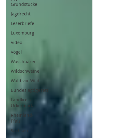
Grundstücke
Jagdrecht
Leserbriefe
Luxemburg
Video
Vögel
Waschbären
Wildschweine
Wald vor Wild
Bundesjagdgesetz
Landkreis
Uckermark
Rheinland-
Pfalz
Sachsen