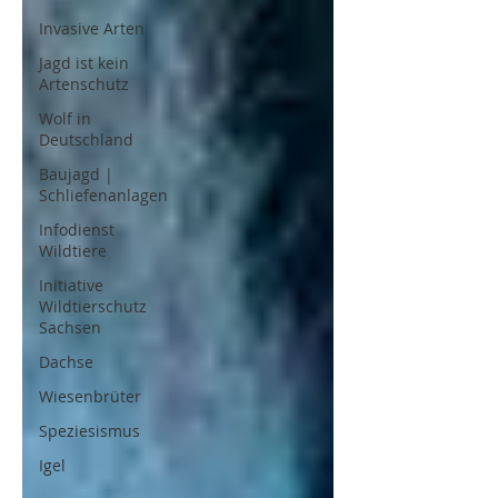
Invasive Arten
Jagd ist kein
Artenschutz
Wolf in
Deutschland
Baujagd |
Schliefenanlagen
Infodienst
Wildtiere
Initiative
Wildtierschutz
Sachsen
Dachse
Wiesenbrüter
Speziesismus
Igel