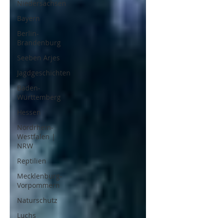
Niedersachsen
Bayern
Berlin-
Brandenburg
Seeben Arjes
Jagdgeschichten
Baden-
Württemberg
Hessen
Nordrhein-
Westfalen |
NRW
Reptilien
Mecklenburg-
Vorpommern
Naturschutz
Luchs