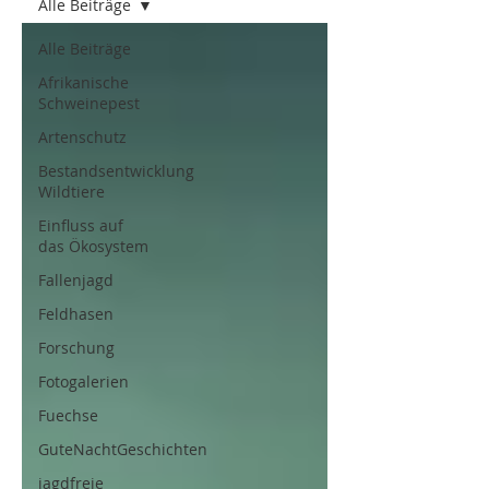
Alle Beiträge
Alle Beiträge
Afrikanische
Schweinepest
Artenschutz
Bestandsentwicklung
Wildtiere
Einfluss auf
das Ökosystem
Fallenjagd
Feldhasen
Forschung
Fotogalerien
Fuechse
GuteNachtGeschichten
jagdfreie