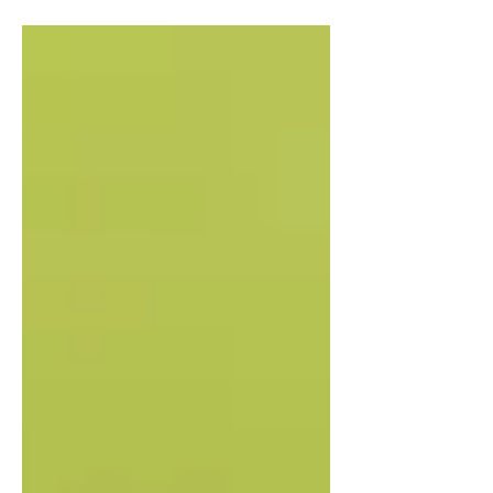
jagdlicher Tötungen Das Positionspapier
des Deutschen Jagdverbands (DJV) zur
Jagdethik beantwortet eine
entscheidende Frage nicht: Unter
welchen konkreten Voraussetzungen ist
es heute vertretbar, ein
empfindungsfähiges Wildtier zu töten?
Nach Auffassung von Wildtierschutz
Deutschland beschreibt das Papier vor
allem die Selbstsicht des Jagdverbands
und die gesellschaftliche Legi