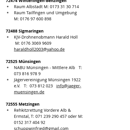
72474 Winterlingen-Benzingen
Raum Albstadt M: 0173 31 30 714
Raum Tailfingen und Umgebung 
M: 0176 97 600 898
72488 Sigmaringen
KJV-Drohnenobmann Harald Holl  
 M: 0176 3069 9609  
haraldholl2003@yahoo.de
72525 Münsingen
NABU Münsingen - Mittlere Alb   T: 
073 816 978 9
Jägervereinigung Münsingen 1922 
e.V.   T:  073 812 023   
info@jaeger-
muensingen.de
72555 Metzingen
Rehkitzrettung Vordere Alb & 
Ermstal, T: 071 239 290 457 oder M: 
0152 317 404 92 
schuppwinfried@gmail.com