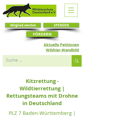
Mitglied werden
SPENDEN
FÖRDERN
Aktuelle Petitionen
Wildtier-Wandbild
Kitzrettung -
Wildtierrettung |
Rettungsteams mit Drohne
in Deutschland
PLZ 7 Baden-Württemberg |