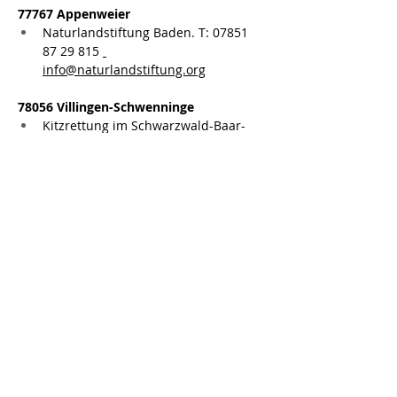
77767 Appenweier
Naturlandstiftung Baden. T: 07851 
87 29 815 
info@naturlandstiftung.org
78056 Villingen-Schwenninge
Kitzrettung im Schwarzwald-Baar-
Kreis. M: 0174 21 31 919
78247 Hilzingen
Rehrettung Hegau-Bodensee e.V.  M: 
0162 7 04 79 67 
info@rehrettung-
hegau-bodensee.de
www.rehrettung-
hegau-bodensee.de
78589 Dürbheim
Rehkitzrettung Heuberg e.V., T: 0742 
490 103 5 oder  M: 0179 78 46 804
78733 Aichhalden
Kitzrettung Aichhalden  M: 0162 40 