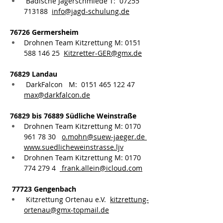
Badische Jägerschmiede T:  
07255 
713188
info@jagd-schulung.de
76726 Germersheim
Drohnen Team Kitzrettung M: 0151 
588 146 25  
Kitzretter-GER@gmx.de
76829 Landau
DarkFalcon   M:  0151 465 122 47 
max@darkfalcon.de
76829 bis 76889 Südliche Weinstraße
Drohnen Team Kitzrettung M: 0170 
961 78 30   
o.mohn@suew-jaeger.de
www.suedlicheweinstrasse.ljv
Drohnen Team Kitzrettung M: 0170 
774 279 4  
frank.allein@icloud.com
77723 Gengenbach
Kitzrettung Ortenau e.V.  
kitzrettung-
ortenau@gmx-topmail.de