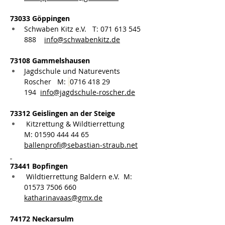
73033 Göppingen
Schwaben Kitz e.V.   T: 
071 613 545 
888
info@schwabenkitz.de
73108 Gammelshausen
Jagdschule und Naturevents 
Roscher   M: 
0716 418 29 
194
info@jagdschule-roscher.de
73312 Geislingen an der Steige
 Kitzrettung & Wildtierrettung   
M: 
01590 444 44 65
ballenprofi@sebastian-straub.net
73441 Bopfingen
 Wildtierrettung Baldern e.V.  M: 
0
1573 7506 660
katharinavaas@gmx.de
74172 Neckarsulm