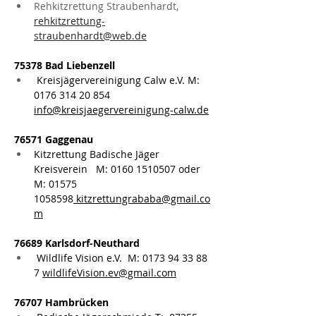
Rehkitzrettung Straubenhardt, 
rehkitzrettung-
straubenhardt@web.de
75378 Bad Liebenzell
Kreisjägervereinigung Calw e.V. M: 
0176 314 20 854 
info@kreisjaegervereinigung-calw.de
76571 Gaggenau
Kitzrettung Badische Jäger 
Kreisverein   M: 0160 1510507 oder 
M: 01575 
1058598
kitzrettungrababa@gmail.co
m
76689 Karlsdorf-Neuthard
Wildlife Vision e.V.  M: 0173 94 33 88 
7 
wildlifeVision.ev@gmail.com
76707 Hambrücken