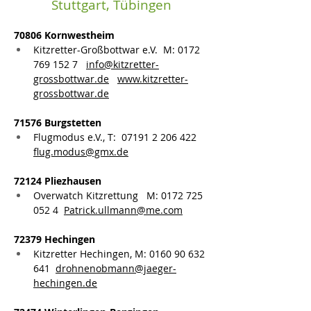
Stuttgart, Tübingen
70806 Kornwestheim
Kitzretter-Großbottwar e.V.  M: 0172 
769 152 7   
info@kitzretter-
grossbottwar.de
www.kitzretter-
grossbottwar.de
71576 Burgstetten
Flugmodus e.V., T:  07191 2 206 422   
flug.modus@gmx.de
72124 Pliezhausen
Overwatch Kitzrettung   M: 0
172 725 
052 4
Patrick.ullmann@me.com
72379 Hechingen
Kitzretter Hechingen, M: 
0160 90 632 
641
drohnenobmann@jaeger-
hechingen.de