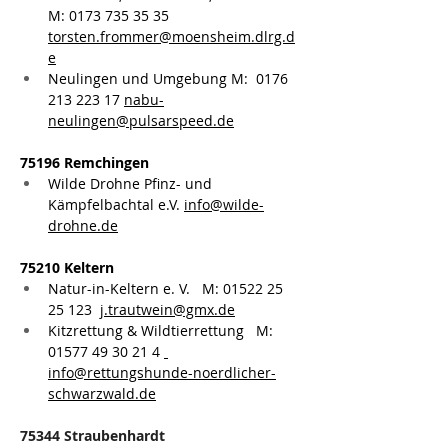
M: 0173 735 35 35 
torsten.frommer@moensheim.dlrg.d
e
Neulingen und Umgebung M:  0176 
213 223 17 
nabu-
neulingen@pulsarspeed.de
75196 Remchingen
Wilde Drohne Pfinz- und 
Kämpfelbachtal e.V. 
info@wilde-
drohne.de
75210 Keltern
Natur-in-Keltern e. V.   M: 01522 25 
25 123  
j.trautwein@gmx.de
Kitzrettung & Wildtierrettung   
M: 
01577 49 30 21 4
info@rettungshunde-noerdlicher-
schwarzwald.de
75344 Straubenhardt