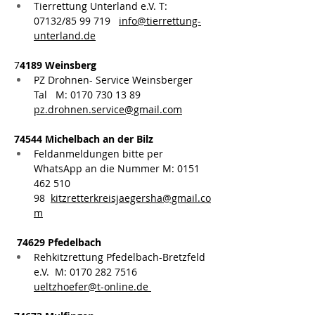
Tierrettung Unterland e.V. T: 
07132/85 99 719   
info@tierrettung-
unterland.de
7
4189 Weinsberg
PZ Drohnen- Service Weinsberger 
Tal   M: 0170 730 13 89   
pz.drohnen.service@gmail.com
74544 Michelbach an der Bilz
Feldanmeldungen bitte per 
WhatsApp an die Nummer M: 0151 
462 510 
98  
kitzretterkreisjaegersha@gmail.co
m
74629 Pfedelbach
Rehkitzrettung Pfedelbach-Bretzfeld 
e.V.  M: 0170 282 7516  
ueltzhoefer@t-online.de