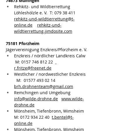
74673 Mulfingen
Rehkitz- und Wildtierrettung 
Löhleshölzle e. V.  T: 079 38 411
rehkitz-und-wildtierrettung@t-
online.de
rehkitz-und-
wildtierrettung.jimdosite.com
75181 Pforzheim 
Jägervereinigung Enzkreis/Pforzheim e. V.
Enzkreis / nördlicher Landkreis Calw  
 M: 0157 746 812 22  
r.fritze@freenet.de
Westlicher / nordwestlicher Enzkreis 
  M:  01577 493 02 14   
brh.drohnenteam@gmail.com
Remchingen und Umgebung 
info@wilde-drohne.de
www.wilde-
drohne.de
Mönsheim, Tiefenbronn, Wimsheim 
M: 0172 934 22 40  
t.bentel@t-
online.de
Mönsheim, Tiefenbronn, Wimsheim 