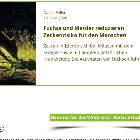
Daniel Peller
Fallenjagd
Feldhasen
Forschung
Fotogalerien
26. Nov. 2020
Füchse und Marder reduzieren
Zeckenrisiko für den Menschen
ichten
jagdfreie Grundstücke
Jagdrecht
Zecken infizieren sich bei Mäusen mit dem
Erreger sowie mit anderen gefährlichen
Krankheiten. Die Aktivitäten von Füchsen füh
Video
Vögel
Waschbären
Wildschweine
offenbar da
dgesetz
Landkreis Uckermark
Rheinland-Pfalz
Bayern
Berlin-Brandenburg
Seeben Arjes
Stimme für die Wildtiere - News erha
Württemberg
Hessen
richt Mainz im Vereinsregister 40782 eingetragen. Die gemeinnützige Tier- und N