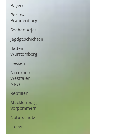
Bayern
Berlin-
Brandenburg
Seeben Arjes
Jagdgeschichten
Baden-
Württemberg
Hessen
Nordrhein-
Westfalen |
NRW
Reptilien
Mecklenburg-
Vorpommern
Naturschutz
Luchs