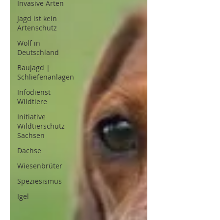
Invasive Arten
Jagd ist kein
Artenschutz
Wolf in
Deutschland
Baujagd |
Schliefenanlagen
Infodienst
Wildtiere
Initiative
Wildtierschutz
Sachsen
Dachse
Wiesenbrüter
Speziesismus
Igel