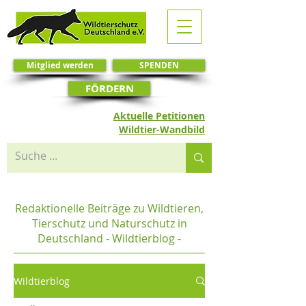
Mitglied werden
SPENDEN
FÖRDERN
Aktuelle Petitionen
Wildtier-Wandbild
Redaktionelle Beiträge zu Wildtieren,
Tierschutz und Naturschutz in
Deutschland - Wildtierblog -
Wildtierblog