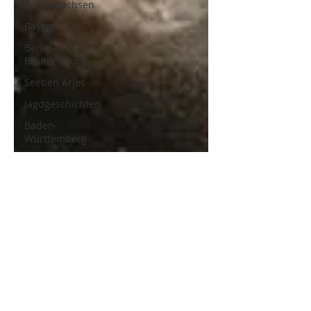
Niedersachsen
Bayern
Berlin-
Brandenburg
Seeben Arjes
Jagdgeschichten
Baden-
Württemberg
Hessen
Nordrhein-
Westfalen |
NRW
Reptilien
Mecklenburg-
Vorpommern
Naturschutz
Luchs