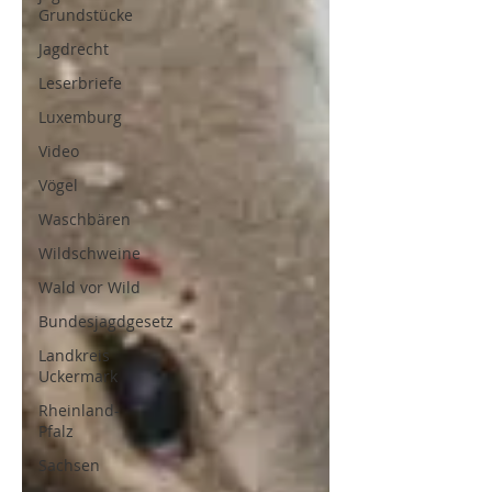
Grundstücke
Jagdrecht
Leserbriefe
Luxemburg
Video
Vögel
Waschbären
Wildschweine
Wald vor Wild
Bundesjagdgesetz
Landkreis
Uckermark
Rheinland-
Pfalz
Sachsen