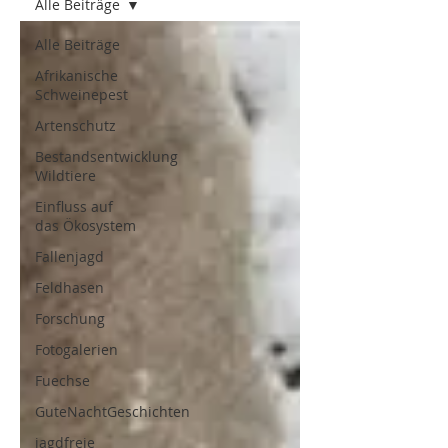
Alle Beiträge
Alle Beiträge
Afrikanische
Schweinepest
Artenschutz
Bestandsentwicklung
Wildtiere
Einfluss auf
das Ökosystem
Fallenjagd
Feldhasen
Forschung
Fotogalerien
Fuechse
GuteNachtGeschichten
jagdfreie