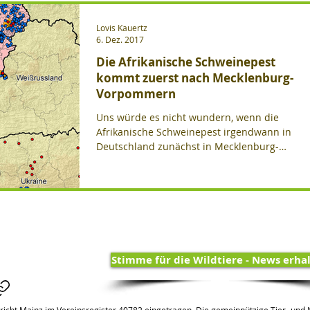
Lovis Kauertz
Fallenjagd
Feldhasen
Forschung
Fotogalerien
6. Dez. 2017
Die Afrikanische Schweinepest
kommt zuerst nach Mecklenburg-
ichten
jagdfreie Grundstücke
Jagdrecht
Vorpommern
Uns würde es nicht wundern, wenn die
Afrikanische Schweinepest irgendwann in
Video
Vögel
Waschbären
Wildschweine
Deutschland zunächst in Mecklenburg-
Vorpommern auftreten würde.
dgesetz
Landkreis Uckermark
Rheinland-Pfalz
Bayern
Berlin-Brandenburg
Seeben Arjes
Stimme für die Wildtiere - News erha
Württemberg
Hessen
richt Mainz im Vereinsregister 40782 eingetragen. Die gemeinnützige Tier- und N