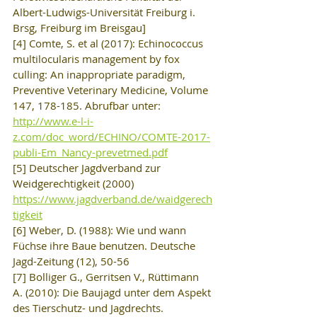
Albert-Ludwigs-Universität Freiburg i. 
Brsg, Freiburg im Breisgau]
[4] Comte, S. et al (2017): Echinococcus 
multilocularis management by fox 
culling: An inappropriate paradigm, 
Preventive Veterinary Medicine, Volume 
147, 178-185. Abrufbar unter: 
http://www.e-l-i-
z.com/doc_word/ECHINO/COMTE-2017-
publi-Em_Nancy-prevetmed.pdf
[5] Deutscher Jagdverband zur 
Weidgerechtigkeit (2000) 
https://www.jagdverband.de/waidgerech
tigkeit
[6] Weber, D. (1988): Wie und wann 
Füchse ihre Baue benutzen. Deutsche 
Jagd-Zeitung (12), 50-56
[7] Bolliger G., Gerritsen V., Rüttimann 
A. (2010): Die Baujagd unter dem Aspekt 
des Tierschutz- und Jagdrechts. 