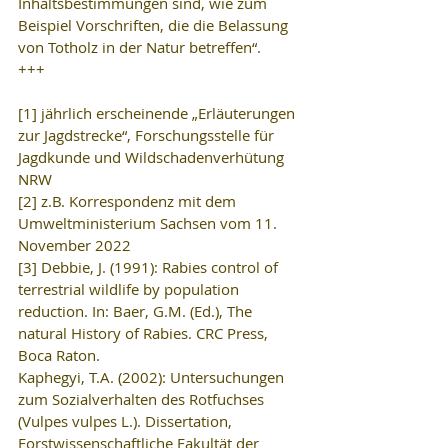
Inhaltsbestimmungen sind, wie zum 
Beispiel Vorschriften, die die Belassung 
von Totholz in der Natur betreffen“.
+++
[1] jährlich erscheinende „Erläuterungen 
zur Jagdstrecke“, Forschungsstelle für 
Jagdkunde und Wildschadenverhütung 
NRW
[2] z.B. Korrespondenz mit dem 
Umweltministerium Sachsen vom 11. 
November 2022
[3] Debbie, J. (1991): Rabies control of 
terrestrial wildlife by population 
reduction. In: Baer, G.M. (Ed.), The 
natural History of Rabies. CRC Press, 
Boca Raton.
Kaphegyi, T.A. (2002): Untersuchungen 
zum Sozialverhalten des Rotfuchses 
(Vulpes vulpes L.). Dissertation, 
Forstwissenschaftliche Fakultät der 