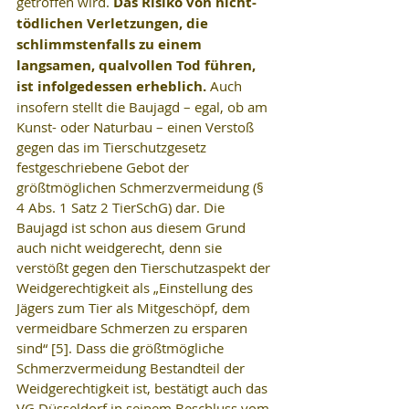
getroffen wird. 
Das Risiko von nicht-
tödlichen Verletzungen, die 
schlimmstenfalls zu einem 
langsamen, qualvollen Tod führen, 
ist infolgedessen erheblich. 
Auch 
insofern stellt die Baujagd – egal, ob am 
Kunst- oder Naturbau – einen Verstoß 
gegen das im Tierschutzgesetz 
festgeschriebene Gebot der 
größtmöglichen Schmerzvermeidung (§ 
4 Abs. 1 Satz 2 TierSchG) dar. Die 
Baujagd ist schon aus diesem Grund 
auch nicht weidgerecht, denn sie 
verstößt gegen den Tierschutzaspekt der 
Weidgerechtigkeit als „Einstellung des 
Jägers zum Tier als Mitgeschöpf, dem 
vermeidbare Schmerzen zu ersparen 
sind“ [5]. Dass die größtmögliche 
Schmerzvermeidung Bestandteil der 
Weidgerechtigkeit ist, bestätigt auch das 
VG Düsseldorf in seinem Beschluss vom 