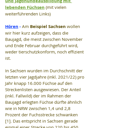
und Jagdhundeausbildung mit 
lebenden Füchsen
 (mit vielen 
weiterführenden Links)
Hören
 - 
Am 
Beispiel Sachsen
 wollen 
wir hier kurz aufzeigen, dass die 
Baujagd, die meist zwischen November 
und Ende Februar durchgeführt wird, 
weder tierschutzkonform, noch effizient 
ist.
In Sachsen wurden im Durchschnitt der 
letzten vier Jagdjahre (inkl. 2021/22) pro 
Jahr knapp 16.000 Füchse auf den 
Streckenlisten ausgewiesen. Der Anteil 
(inkl. Fallwild) der im Rahmen der 
Baujagd erlegten Füchse dürfte ähnlich 
wie in NRW zwischen 1,4 und 2,8 
Prozent der Fuchsstrecke schwanken 
[1]. Das entspricht in Sachsen gerade 
einmal einer Strecke von 220 bis 450 