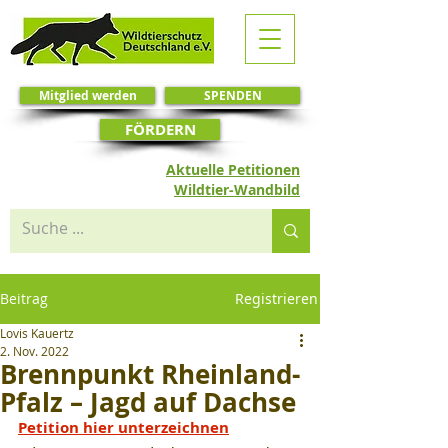
Mitglied werden
SPENDEN
FÖRDERN
Aktuelle Petitionen
Wildtier-Wandbild
Beitrag
Registrieren
Lovis Kauertz
2. Nov. 2022
Brennpunkt Rheinland-
Pfalz – Jagd auf Dachse
Petition hier unterzeichnen