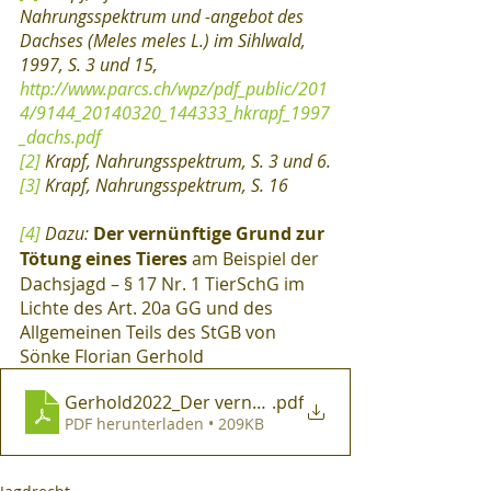
Nahrungsspektrum und -angebot des 
Dachses (Meles meles L.) im Sihlwald, 
1997, S. 3 und 15, 
http://www.parcs.ch/wpz/pdf_public/201
4/9144_20140320_144333_hkrapf_1997
_dachs.pdf
[2]
 Krapf, Nahrungsspektrum, S. 3 und 6.
[3]
 Krapf, Nahrungsspektrum, S. 16
[4]
 Dazu:
Der vernünftige Grund zur 
Tötung eines Tieres 
am Beispiel der 
Dachsjagd – § 17 Nr. 1 TierSchG im 
Lichte des Art. 20a GG und des 
Allgemeinen Teils des StGB von 
Sönke Florian Gerhold
Gerhold2022_Der vernünftige Grund zur Tötung ein
.pdf
PDF herunterladen • 209KB