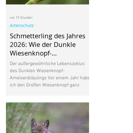
vor 15 Stunden
Artenschutz
Schmetterling des Jahres
2026: Wie der Dunkle
Wiesenknopf-
Ameisenbläuling mit
Der außergewöhnliche Lebenszyklus
Ameisen lebt
des Dunklen Wiesenknopf-
Ameisenbläulings Vor einem Jahr habe
ich den Großen Wiesenknopf ganz
bewusst in meinen Garten gepflanzt.
Seine dunkelroten Blütenköpfe gefielen
mir, vor allem aber wusste ich, dass
diese heimische Wildpflanze für den
Wiesenknopf-Ameisenbläuling wichtig
ist. Inzwischen beobachte ich immer