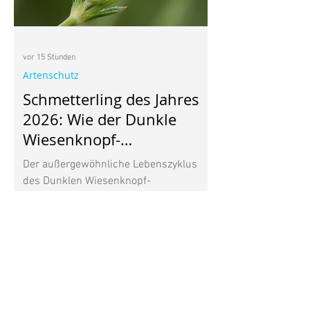
vor 15 Stunden
Artenschutz
Schmetterling des Jahres
2026: Wie der Dunkle
Wiesenknopf-
Ameisenbläuling mit
Der außergewöhnliche Lebenszyklus
Ameisen lebt
des Dunklen Wiesenknopf-
Ameisenbläulings Vor einem Jahr habe
ich den Großen Wiesenknopf ganz
bewusst in meinen Garten gepflanzt.
Seine dunkelroten Blütenköpfe gefielen
mir, vor allem aber wusste ich, dass
diese heimische Wildpflanze für den
Wiesenknopf-Ameisenbläuling wichtig