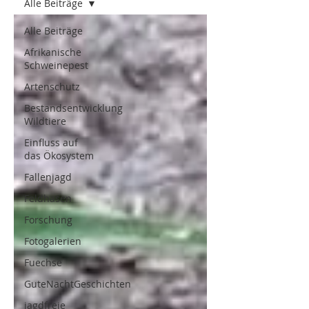
Alle Beiträge
Alle Beiträge
Afrikanische
Schweinepest
Artenschutz
Bestandsentwicklung
Wildtiere
Einfluss auf
das Ökosystem
Fallenjagd
Feldhasen
Forschung
Fotogalerien
Fuechse
GuteNachtGeschichten
jagdfreie