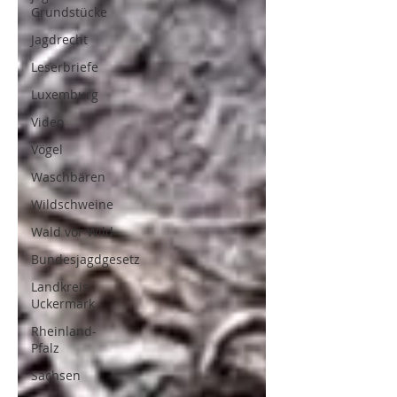
Grundstücke
Jagdrecht
Leserbriefe
Luxemburg
Video
Vögel
Waschbären
Wildschweine
Wald vor Wild
Bundesjagdgesetz
Landkreis
Uckermark
Rheinland-
Pfalz
Sachsen