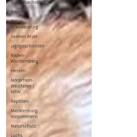
Niedersachsen
Bayern
Berlin-
Brandenburg
Seeben Arjes
Jagdgeschichten
Baden-
Württemberg
Hessen
Nordrhein-
Westfalen |
NRW
Reptilien
Mecklenburg-
Vorpommern
Naturschutz
Luchs