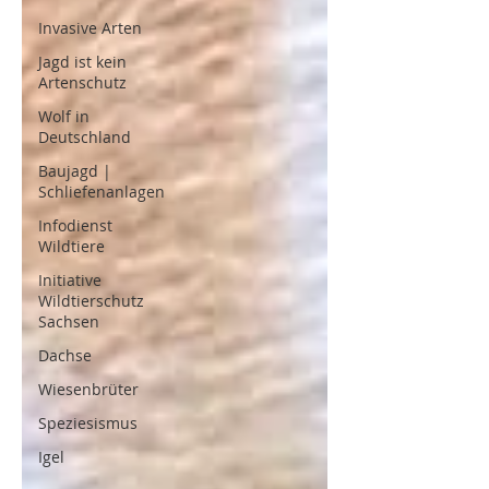
Invasive Arten
Jagd ist kein
Artenschutz
Wolf in
Deutschland
Baujagd |
Schliefenanlagen
Infodienst
Wildtiere
Initiative
Wildtierschutz
Sachsen
Dachse
Wiesenbrüter
Speziesismus
Igel