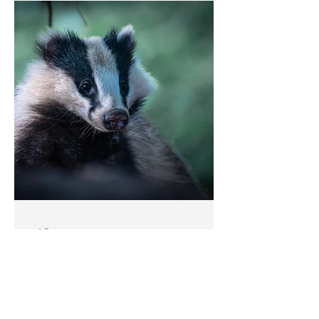
vor 1 Tag
Jagdrecht
DJV-Ethikpapier setzt die
Legitimität der Jagd voraus,
statt sie zu prüfen