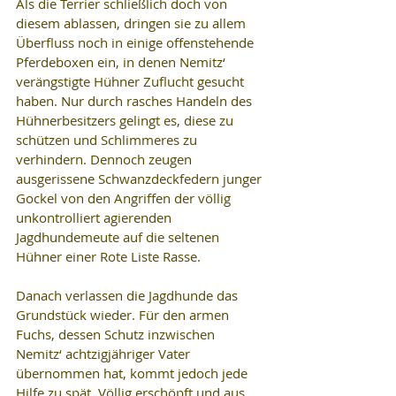
Als die Terrier schließlich doch von 
diesem ablassen, dringen sie zu allem 
Überfluss noch in einige offenstehende 
Pferdeboxen ein, in denen Nemitz‘ 
verängstigte Hühner Zuflucht gesucht 
haben. Nur durch rasches Handeln des 
Hühnerbesitzers gelingt es, diese zu 
schützen und Schlimmeres zu 
verhindern. Dennoch zeugen 
ausgerissene Schwanzdeckfedern junger 
Gockel von den Angriffen der völlig 
unkontrolliert agierenden 
Jagdhundemeute auf die seltenen 
Hühner einer Rote Liste Rasse.
Danach verlassen die Jagdhunde das 
Grundstück wieder. Für den armen 
Fuchs, dessen Schutz inzwischen 
Nemitz‘ achtzigjähriger Vater 
übernommen hat, kommt jedoch jede 
Hilfe zu spät. Völlig erschöpft und aus 