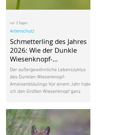
vor 3 Tagen
Artenschutz
Schmetterling des Jahres
2026: Wie der Dunkle
Wiesenknopf-
Ameisenbläuling mit
Der außergewöhnliche Lebenszyklus
Ameisen lebt
des Dunklen Wiesenknopf-
Ameisenbläulings Vor einem Jahr habe
ich den Großen Wiesenknopf ganz
bewusst in meinen Garten gepflanzt.
Seine dunkelroten Blütenköpfe gefielen
mir, vor allem aber wusste ich, dass
diese heimische Wildpflanze für den
Wiesenknopf-Ameisenbläuling wichtig