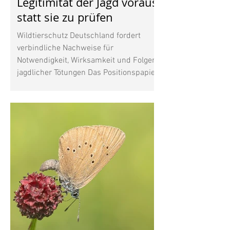
Legitimität der Jagd voraus,
statt sie zu prüfen
Wildtierschutz Deutschland fordert
verbindliche Nachweise für
Notwendigkeit, Wirksamkeit und Folgen
jagdlicher Tötungen Das Positionspapier
des Deutschen Jagdverbands (DJV) zur
Jagdethik beantwortet eine
entscheidende Frage nicht: Unter
welchen konkreten Voraussetzungen ist
es heute vertretbar, ein
empfindungsfähiges Wildtier zu töten?
Nach Auffassung von Wildtierschutz
Deutschland beschreibt das Papier vor
allem die Selbstsicht des Jagdverbands
und die gesellschaftliche Legi