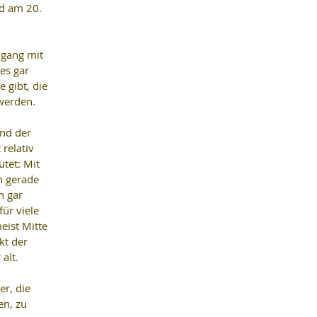
d am 20. 
gang mit 
es gar 
 gibt, die 
werden. 
nd der 
relativ 
tet: Mit 
n gerade 
h gar 
ür viele 
eist Mitte 
kt der 
alt.
r, die 
en, zu 