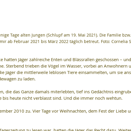
ige Tage alten Jungen (Schlupf am 19. Mai 2021). Die Familie bzw.
mir ab Februar 2021 bis März 2022 täglich betreut. Foto: Cornelia
 hatten Jäger zahlreiche Enten und Blässrallen geschossen – und
. Sterbend trieben die Vögel im Wasser, vorbei an Anwohnern 
e Jäger die mittlerweile leblosen Tiere einsammelten, um sie ans
ndewagen zu laden.
en, die das Ganze damals miterlebten, tief ins Gedächtnis eingrub
die bis heute nicht verblasst sind. Und die immer noch wehtun.
ember 2010 zu. Vier Tage vor Weihnachten, dem Fest der Liebe u
ageszeitung zu lesen war, hatten die Jäger das Recht dazu. Weiter