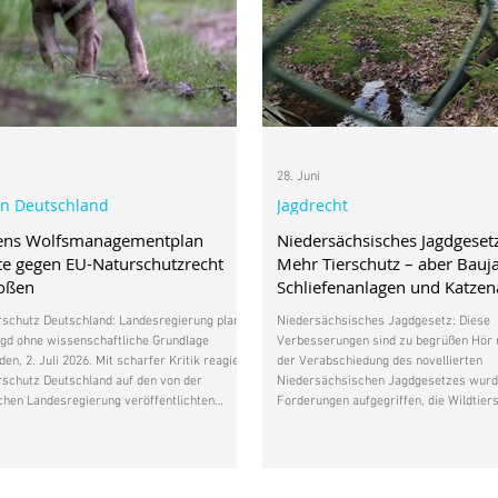
28. Juni
in Deutschland
Jagdrecht
ens Wolfsmanagementplan
Niedersächsisches Jagdgeset
e gegen EU-Naturschutzrecht
Mehr Tierschutz – aber Bauj
toßen
Schliefenanlagen und Katze
bleiben
rschutz Deutschland: Landesregierung plant
Niedersächsisches Jagdgesetz: Diese
gd ohne wissenschaftliche Grundlage
Verbesserungen sind zu begrüßen Hör m
en, 2. Juli 2026. Mit scharfer Kritik reagiert
der Verabschiedung des novellierten
rschutz Deutschland auf den von der
Niedersächsischen Jagdgesetzes wurd
hen Landesregierung veröffentlichten
Forderungen aufgegriffen, die Wildtier
anagementplan. Nach Auffassung der
Deutschland bereits im Gesetzgebungs
hutzorganisation verstößt der Plan in
erhoben hatte. Besonders zu begrüßen 
lichen Punkten gegen die Vorgaben der FFH-
Verbot der Baujagd am Naturbau. Dies
nie und gefährdet den ohnehin kleinen
Jagdmethode bedeutet für Füchse und