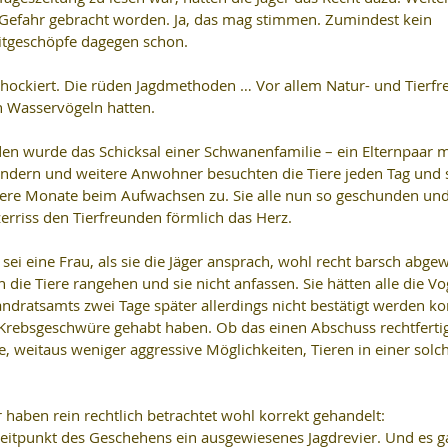
 Gefahr gebracht worden. Ja, das mag stimmen. Zumindest kein 
tgeschöpfe dagegen schon.
hockiert. Die rüden Jagdmethoden … Vor allem Natur- und Tierfre
n Wasservögeln hatten.
en wurde das Schicksal einer Schwanenfamilie – ein Elternpaar m
Kindern und weitere Anwohner besuchten die Tiere jeden Tag und 
re Monate beim Aufwachsen zu. Sie alle nun so geschunden un
erriss den Tierfreunden förmlich das Herz.
 sei eine Frau, als sie die Jäger ansprach, wohl recht barsch abge
n die Tiere rangehen und sie nicht anfassen. Sie hätten alle die Vo
ndratsamts zwei Tage später allerdings nicht bestätigt werden ko
Krebsgeschwüre gehabt haben. Ob das einen Abschuss rechtfertig
e, weitaus weniger aggressive Möglichkeiten, Tieren in einer solc
er haben rein rechtlich betrachtet wohl korrekt gehandelt:
Zeitpunkt des Geschehens ein ausgewiesenes Jagdrevier. Und es g