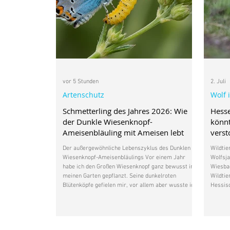
vor 5 Stunden
2. Juli
Artenschutz
Wolf 
Schmetterling des Jahres 2026: Wie
Hess
der Dunkle Wiesenknopf-
könnt
Ameisenbläuling mit Ameisen lebt
vers
Der außergewöhnliche Lebenszyklus des Dunklen
Wildtie
Wiesenknopf-Ameisenbläulings Vor einem Jahr
Wolfsja
habe ich den Großen Wiesenknopf ganz bewusst in
Wiesbad
meinen Garten gepflanzt. Seine dunkelroten
Wildtie
Blütenköpfe gefielen mir, vor allem aber wusste ich,
Hessisc
dass diese heimische Wildpflanze für den
Wolfsm
Wiesenknopf-Ameisenbläuling wichtig ist.
Natursc
Inzwischen beobachte ich immer wieder mehrere
wesent
unterschiedliche Schmetterlinge in meinem Garten.
Richtli