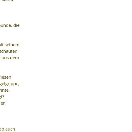
unde, die 
it seinem 
schauten 
d aus dem 
wiesen 
gelgrippe, 
nnte. 
t? 
hen 
ab auch 