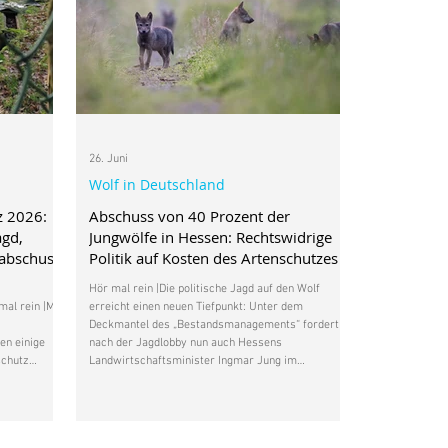
26. Juni
Wolf in Deutschland
z 2026:
Abschuss von 40 Prozent der
agd,
Jungwölfe in Hessen: Rechtswidrige
nabschuss
Politik auf Kosten des Artenschutzes
Hör mal rein |Die politische Jagd auf den Wolf
al rein |Mit
erreicht einen neuen Tiefpunkt: Unter dem
Deckmantel des „Bestandsmanagements“ fordert
en einige
nach der Jagdlobby nun auch Hessens
schutz
Landwirtschaftsminister Ingmar Jung im
verfahren
Management Plan Wolf eine Abschussquote von 40
ist das
Prozent des Wolfsnachwuchses in seinem
e
Bundesland. Das ist einem Beitrag des Hessischen
 Dachse
Rundfunks zu entnehmen. Dieses Vorhaben entbehrt