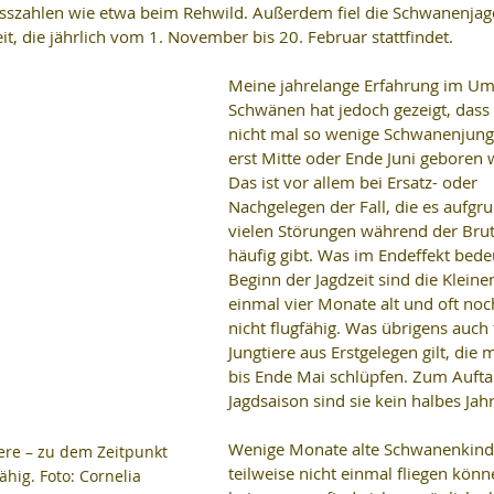
sszahlen wie etwa beim Rehwild. Außerdem fiel die Schwanenjag
eit, die jährlich vom 1. November bis 20. Februar stattfindet.
Meine jahrelange Erfahrung im Um
Schwänen hat jedoch gezeigt, dass 
nicht mal so wenige Schwanenjunge
erst Mitte oder Ende Juni geboren 
Das ist vor allem bei Ersatz- oder 
Nachgelegen der Fall, die es aufgru
vielen Störungen während der Brut 
häufig gibt. Was im Endeffekt bedeu
Beginn der Jagdzeit sind die Kleine
einmal vier Monate alt und oft noc
nicht flugfähig. Was übrigens auch f
Jungtiere aus Erstgelegen gilt, die m
bis Ende Mai schlüpfen. Zum Aufta
Jagdsaison sind sie kein halbes Jahr 
Wenige Monate alte Schwanenkinde
ere – zu dem Zeitpunkt 
teilweise nicht einmal fliegen könn
hig. Foto: Cornelia 