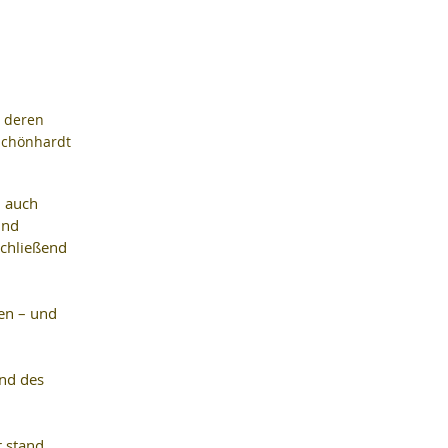
 deren 
 Schönhardt
 auch 
und 
chließend 
en – und 
nd des 
 stand 