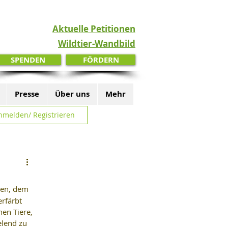
Aktuelle Petitionen
Wildtier-Wandbild
SPENDEN
FÖRDERN
Presse
Über uns
Mehr
nmelden/ Registrieren
lten, dem 
rfärbt 
en Tiere, 
elend zu 