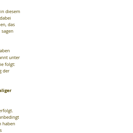
 in diesem 
dabei 
en, das 
, sagen 
aben 
annt unter 
e folgt:
g der 
liger 
folgt. 
unbedingt 
n haben 
s 