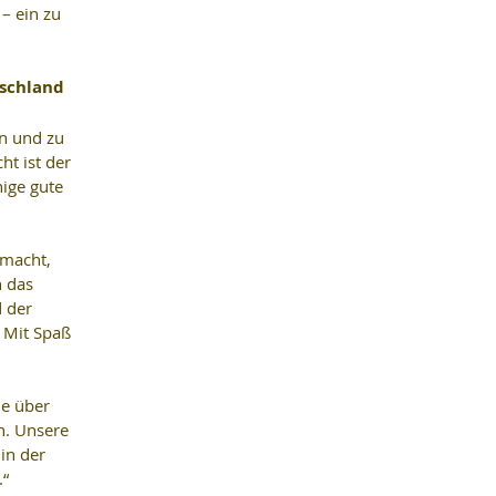
– ein zu 
schland 
n und zu 
t ist der 
nige gute 
macht, 
 das 
 der 
 Mit Spaß 
ne über 
n. Unsere 
in der 
.“