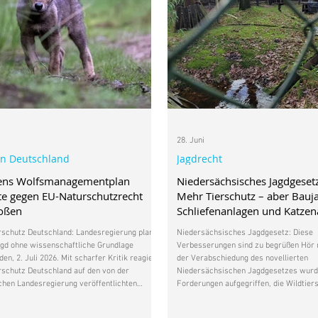
28. Juni
in Deutschland
Jagdrecht
ens Wolfsmanagementplan
Niedersächsisches Jagdgeset
e gegen EU-Naturschutzrecht
Mehr Tierschutz – aber Bauj
toßen
Schliefenanlagen und Katze
bleiben
rschutz Deutschland: Landesregierung plant
Niedersächsisches Jagdgesetz: Diese
gd ohne wissenschaftliche Grundlage
Verbesserungen sind zu begrüßen Hör m
en, 2. Juli 2026. Mit scharfer Kritik reagiert
der Verabschiedung des novellierten
rschutz Deutschland auf den von der
Niedersächsischen Jagdgesetzes wurd
hen Landesregierung veröffentlichten
Forderungen aufgegriffen, die Wildtier
anagementplan. Nach Auffassung der
Deutschland bereits im Gesetzgebungs
hutzorganisation verstößt der Plan in
erhoben hatte. Besonders zu begrüßen 