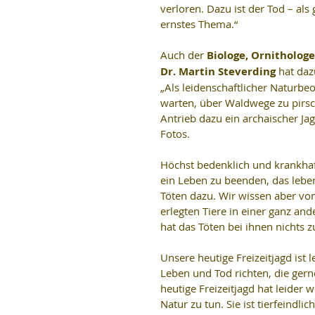
verloren. Dazu ist der Tod – al
ernstes Thema.“
Auch der 
Biologe, Ornitholog
Dr. Martin Steverding
 hat da
„Als leidenschaftlicher Naturbe
warten, über Waldwege zu pirsch
Antrieb dazu ein archaischer Jag
Fotos.
Höchst bedenklich und krankhaf
ein Leben zu beenden, das leben
Töten dazu. Wir wissen aber von
erlegten Tiere in einer ganz and
hat das Töten bei ihnen nichts z
Unsere heutige Freizeitjagd ist 
Leben und Tod richten, die gern
heutige Freizeitjagd hat leider
Natur zu tun. Sie ist tierfeindli