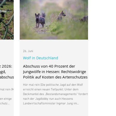
26. Juni
Wolf in Deutschland
z 2026:
Abschuss von 40 Prozent der
agd,
Jungwölfe in Hessen: Rechtswidrige
nabschuss
Politik auf Kosten des Artenschutzes
Hör mal rein |Die politische Jagd auf den Wolf
al rein |Mit
erreicht einen neuen Tiefpunkt: Unter dem
Deckmantel des „Bestandsmanagements“ fordert
en einige
nach der Jagdlobby nun auch Hessens
schutz
Landwirtschaftsminister Ingmar Jung im
verfahren
Management Plan Wolf eine Abschussquote von 40
ist das
Prozent des Wolfsnachwuchses in seinem