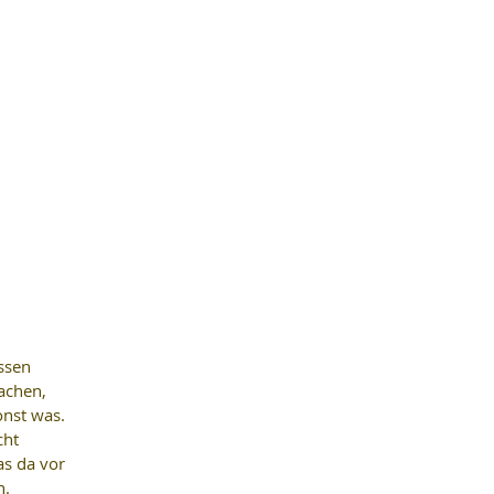
ssen 
achen, 
nst was. 
cht 
s da vor 
n.