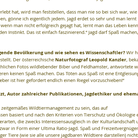
lebt hat, wird man feststellen, dass man nie so bei sich war, wie
n, gönne ich eigentlich jedem. Jagd erdet so sehr und man lernt 
 wenn man nicht erfolgreich gejagt hat, lernt man das Leben kenn
en Instinkt. Das ist einfach faszinierend.“ Jagd darf Spaß machen
agende Bevölkerung und wie sehen es Wissenschaftler? 
Wir h
tellt. Der österreichische 
Naturfotograf Leopold Kanzler
, bek
hlichen Fotos wildlebender Biber und Feldhamster, antwortete wi
ieren keinen Spaß machen. Das Töten aus Spaß ist eine Entgleisun
ber ist hier gefordert endlich einen Riegel vorzuschieben!“
rzt, Autor zahlreicher Publikationen, Jagdethiker und ehema
n zeitgemäßes Wildtiermanagement zu sein, das auf 
ssen basiert und nach den Kriterien von Tierschutz und Ökologie er
erarten, die zwecks Interessensausgleich in der Kulturlandschaft 
zwar in Form einer Ultima Ratio-Jagd. Spaß und Freizeitvergnüge
r Tiere (wie sie alle unsere jagdbaren Wildtiere darstellen) nicht