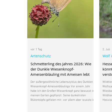
vor 1 Tag
2. Juli
Artenschutz
Wolf 
Schmetterling des Jahres 2026: Wie
Hess
der Dunkle Wiesenknopf-
könnt
Ameisenbläuling mit Ameisen lebt
vers
Der außergewöhnliche Lebenszyklus des Dunklen
Wildtie
Wiesenknopf-Ameisenbläulings Vor einem Jahr
Wolfsja
habe ich den Großen Wiesenknopf ganz bewusst in
Wiesbad
meinen Garten gepflanzt. Seine dunkelroten
Wildtie
Blütenköpfe gefielen mir, vor allem aber wusste ich,
Hessisc
dass diese heimische Wildpflanze für den
Wolfsm
Wiesenknopf-Ameisenbläuling wichtig ist.
Natursc