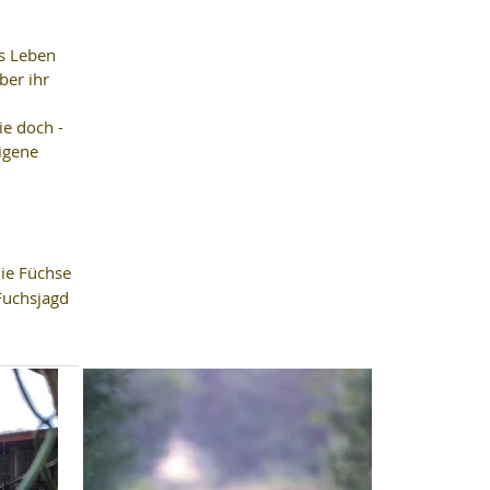
as Leben 
ber ihr 
e doch - 
igene 
ie 
Füchse 
"Fuchsjagd 