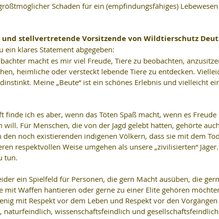
s größtmöglicher Schaden für ein (empfindungsfähiges) Lebewesen 
e und stellvertretende Vorsitzende von Wildtierschutz Deut
zu ein klares Statement abgegeben:
obachter macht es mir viel Freude, Tiere zu beobachten, anzusitze
en, heimliche oder versteckt lebende Tiere zu entdecken. Vielleich
dinstinkt. Meine „Beute“ ist ein schönes Erlebnis und vielleicht ei
t finde ich es aber, wenn das Töten Spaß macht, wenn es Freude 
 will. Für Menschen, die von der Jagd gelebt hatten, gehörte auch
 den noch existierenden indigenen Völkern, dass sie mit dem Tod
eren respektvollen Weise umgehen als unsere „zivilisierten“ Jäger.
u tun.
leider ein Spielfeld für Personen, die gern Macht ausüben, die ger
e mit Waffen hantieren oder gerne zu einer Elite gehören möchte
 wenig mit Respekt vor dem Leben und Respekt vor den Vorgängen 
ch, naturfeindlich, wissenschaftsfeindlich und gesellschaftsfeindlich