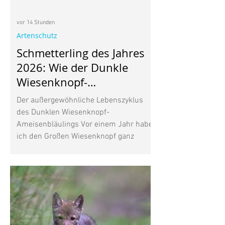
vor 14 Stunden
Artenschutz
Schmetterling des Jahres
2026: Wie der Dunkle
Wiesenknopf-
Ameisenbläuling mit
Der außergewöhnliche Lebenszyklus
Ameisen lebt
des Dunklen Wiesenknopf-
Ameisenbläulings Vor einem Jahr habe
ich den Großen Wiesenknopf ganz
bewusst in meinen Garten gepflanzt.
Seine dunkelroten Blütenköpfe gefielen
mir, vor allem aber wusste ich, dass
diese heimische Wildpflanze für den
Wiesenknopf-Ameisenbläuling wichtig
ist. Inzwischen beobachte ich immer
wieder mehrere unterschiedliche