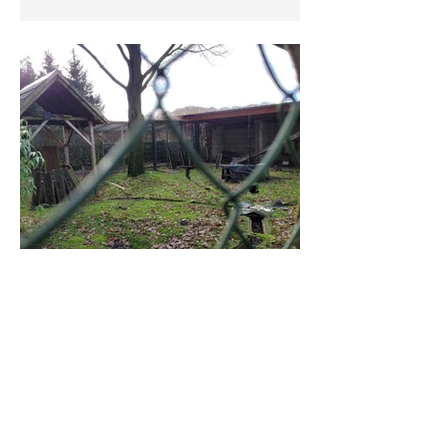
Kritik reagiert Wildtierschutz
Deutschland auf den von der
Hessischen Landesregierung
veröffentlichten Wolfsmanagementplan.
Nach Auffassung der
Naturschutzorganisation verstößt der
Plan in wesentlichen Punkten gegen die
Vorgaben der FFH-Richtlinie und
gefährdet den ohnehin kleinen
Wolfsbestand in Hessen. Zwar wurde
der Wolf auf europäischer Eben
28. Juni
Jagdrecht
Niedersächsisches