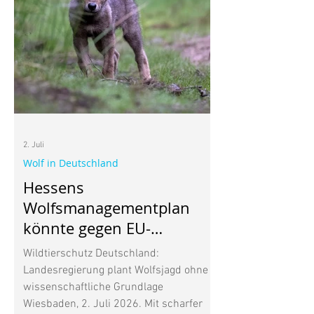
Schmetterlinge in meinem Garten. Wer
weiß, vielleicht kommt auch mal ein
Wiesenknopf-Ameisenbläuling
2. Juli
Wolf in Deutschland
Hessens
Wolfsmanagementplan
könnte gegen EU-
Naturschutzrecht
Wildtierschutz Deutschland:
verstoßen
Landesregierung plant Wolfsjagd ohne
wissenschaftliche Grundlage
Wiesbaden, 2. Juli 2026. Mit scharfer