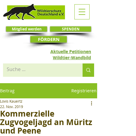
Mitglied werden
SPENDEN
FÖRDERN
Aktuelle Petitionen
Wildtier-Wandbild
Beitrag
Registrieren
Lovis Kauertz
22. Nov. 2019
Kommerzielle
Zugvogeljagd an Müritz
und Peene