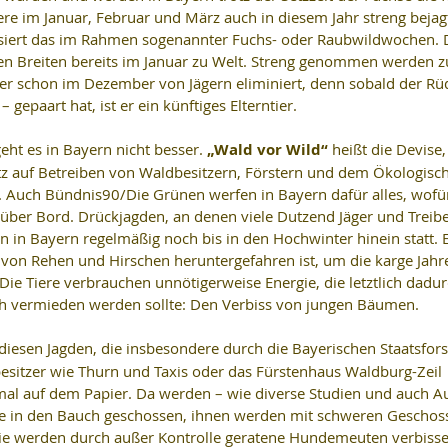
iere im Januar, Februar und März auch in diesem Jahr streng bejag
ssiert das im Rahmen sogenannter Fuchs- oder Raubwildwochen. D
 Breiten bereits im Januar zu Welt. Streng genommen werden z
er schon im Dezember von Jägern eliminiert, denn sobald der Rüd
gepaart hat, ist er ein künftiges Elterntier. 
ht es in Bayern nicht besser.
 „Wald vor Wild“
 heißt die Devise, 
z auf Betreiben von Waldbesitzern, Förstern und dem Ökologisc
. Auch Bündnis90/Die Grünen werfen in Bayern dafür alles, wofür 
über Bord. Drückjagden, an denen viele Dutzend Jäger und Treibe
 in Bayern regelmäßig noch bis in den Hochwinter hinein statt. E
l von Rehen und Hirschen heruntergefahren ist, um die karge Jahre
ie Tiere verbrauchen unnötigerweise Energie, die letztlich dadur
ch vermieden werden sollte: Den Verbiss von jungen Bäumen.
 diesen Jagden, die insbesondere durch die Bayerischen Staatsfors
sitzer wie Thurn und Taxis oder das Fürstenhaus Waldburg-Zeil 
mal auf dem Papier. Da werden – wie diverse Studien und auch A
re in den Bauch geschossen, ihnen werden mit schweren Geschoss
ie werden durch außer Kontrolle geratene Hundemeuten verbisse