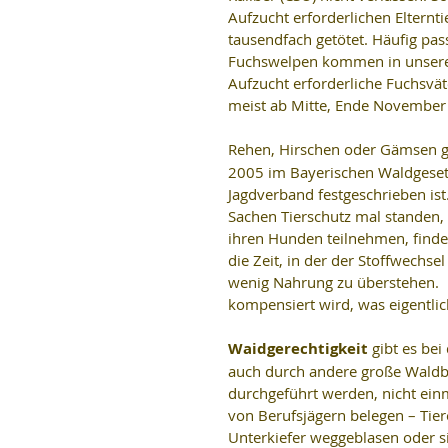
Aufzucht erforderlichen Elternt
tausendfach getötet. Häufig pa
Fuchswelpen kommen in unseren
Aufzucht erforderliche Fuchsvät
meist ab Mitte, Ende November – 
Rehen, Hirschen oder Gämsen ge
2005 im Bayerischen Waldgeset
Jagdverband festgeschrieben ist
Sachen Tierschutz mal standen, 
ihren Hunden teilnehmen, finden
die Zeit, in der der Stoffwechse
wenig Nahrung zu überstehen.  D
kompensiert wird, was eigentli
Waidgerechtigkeit 
gibt es bei
auch durch andere große Waldbe
durchgeführt werden, nicht ein
von Berufsjägern belegen – Tie
Unterkiefer weggeblasen oder s