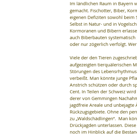
Im ländlichen Raum in Bayern wi
gemacht. Fischotter, Biber, Ko
eigenen Defiziten sowohl beim S
Selbst in Natur- und in Vogels
Kormoranen und Bibern erlassen
auch Biberbauten systematisch 
oder nur zögerlich verfolgt. Wer
Viele der den Tieren zugeschrie
aufgezeigten tierquälerischen 
Störungen des Lebensrhythmus d
verbeißt. Man könnte junge Pfl
Anstrich schützen oder durch sp
Cent. In Teilen der Schweiz wir
derer von Gemmingen Nachahmer
jagdfreie Areale und unbejagte
Rückzugsgebiete. Ohne den per
zu „Waldschädlingen“.  Man kö
Drückjagden unterlassen. Diese 
noch im Hinblick auf die Bestan