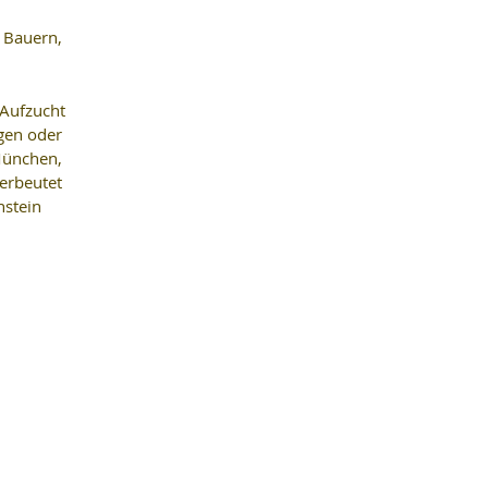
 Bauern, 
 
Aufzucht 
gen oder 
München, 
erbeutet 
nstein 