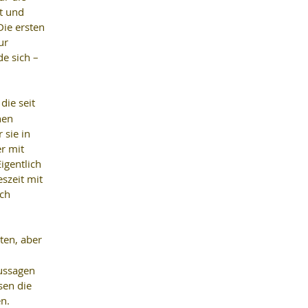
t und 
ie ersten 
ur 
e sich – 
die seit 
hen 
sie in 
r mit 
igentlich 
szeit mit 
ch 
ten, aber 
ussagen 
en die 
n. 