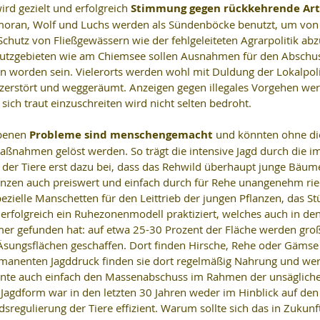
rd gezielt und erfolgreich 
Stimmung gegen rückkehrende Art
rmoran, Wolf und Luchs werden als Sündenböcke benutzt, um von
chutz von Fließgewässern wie der fehlgeleiteten Agrarpolitik abz
chutzgebieten wie am Chiemsee sollen Ausnahmen für den Abschu
 worden sein. Vielerorts werden wohl mit Duldung der Lokalpoli
zerstört und weggeräumt. Anzeigen gegen illegales Vorgehen wer
 sich traut einzuschreiten wird nicht selten bedroht.
benen 
Probleme sind menschengemacht
 und könnten ohne di
Maßnahmen gelöst werden. So trägt die intensive Jagd durch die 
er Tiere erst dazu bei, dass das Rehwild überhaupt junge Bäum
anzen auch preiswert und einfach durch für Rehe unangenehm ri
ezielle Manschetten für den Leittrieb der jungen Pflanzen, das St
d erfolgreich ein Ruhezonenmodell praktiziert, welches auch in de
 gefunden hat: auf etwa 25-30 Prozent der Fläche werden gro
 Äsungsflächen geschaffen. Dort finden Hirsche, Rehe oder Gämse
manenten Jagddruck finden sie dort regelmäßig Nahrung und wer
nnte auch einfach den Massenabschuss im Rahmen der unsäglich
Jagdform war in den letzten 30 Jahren weder im Hinblick auf den
dsregulierung der Tiere effizient. Warum sollte sich das in Zukun