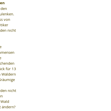
en 
 den 
ulenken. 
ss von 
tiker 
den nicht 
e 
immensen 
e 
echenden 
ück für 13 
n Wäldern 
ßräumige 
 
den nicht 
en 
 Wald 
ft ändern?