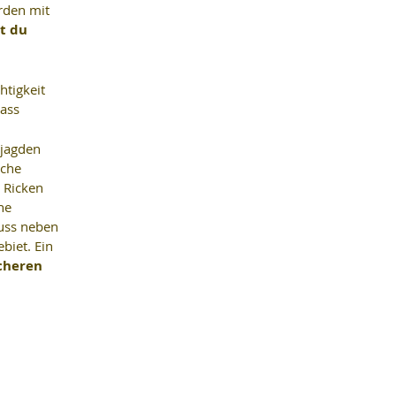
den mit 
t du 
tigkeit 
ass 
jagden 
iche 
 Ricken 
ne 
uss neben 
iet. Ein 
cheren 