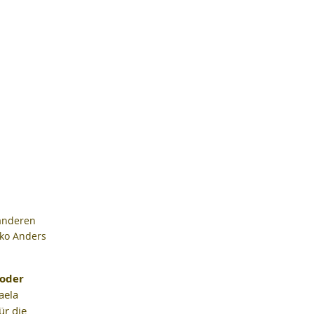
anderen 
iko Anders
oder 
aela 
ür die 