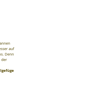
wannen 
sser auf 
os. Denn 
 der 
lgefüge 
 