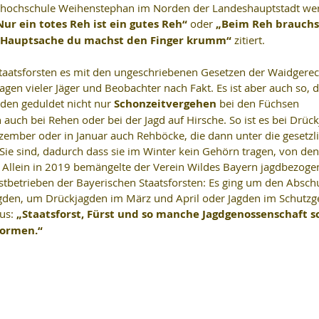
thochschule Weihenstephan im Norden der Landeshauptstadt wer
Nur ein totes Reh ist ein gutes Reh“ 
oder 
„Beim Reh brauchs
t. Hauptsache du machst den Finger krumm“ 
zitiert.
taatsforsten es mit den ungeschriebenen Gesetzen der Waidgerech
agen vieler Jäger und Beobachter nach Fakt. Es ist aber auch so, d
den geduldet nicht nur 
Schonzeitvergehen 
bei den Füchsen 
ch bei Rehen oder bei der Jagd auf Hirsche. So ist es bei Drück
Dezember oder in Januar auch Rehböcke, die dann unter die gesetzl
 Sie sind, dadurch dass sie im Winter kein Gehörn tragen, von den
. Allein in 2019 bemängelte der Verein Wildes Bayern jagdbezoge
stbetrieben der Bayerischen Staatsforsten: Es ging um den Absch
gden, um Drückjagden im März und April oder Jagden im Schutzgeb
us: 
„Staatsforst, Fürst und so manche Jagdgenossenschaft s
normen.“