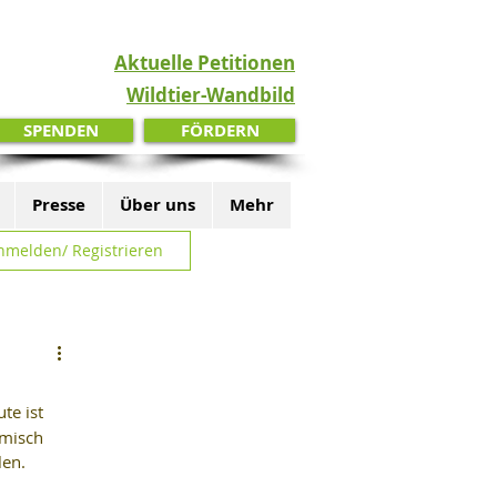
Aktuelle Petitionen
Wildtier-Wandbild
SPENDEN
FÖRDERN
Presse
Über uns
Mehr
nmelden/ Registrieren
te ist 
misch 
en. 