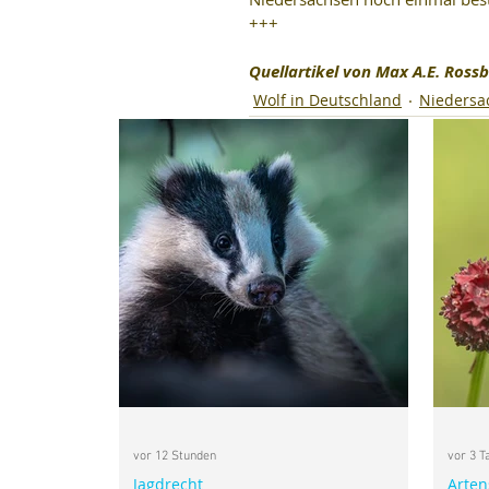
+++
Quellartikel von Max A.E. Rossb
Wolf in Deutschland
Niedersa
vor 12 Stunden
vor 3 T
Jagdrecht
Arten