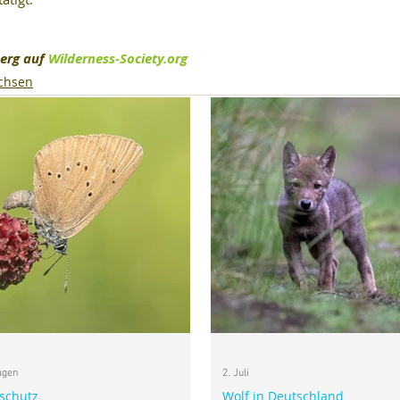
erg auf 
Wilderness-Society.org
chsen
agen
2. Juli
schutz
Wolf in Deutschland