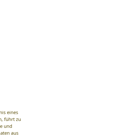
is eines 
, führt zu 
e und 
aten aus 