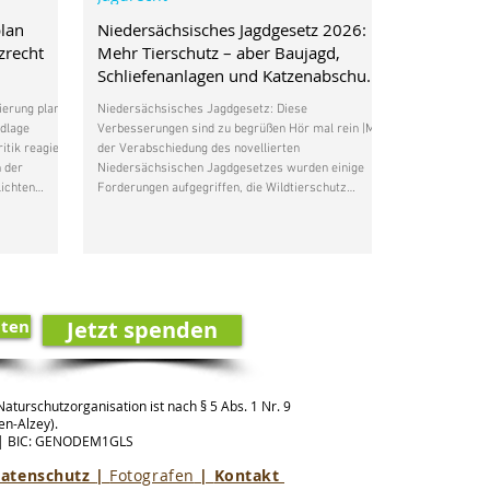
lan
Niedersächsisches Jagdgesetz 2026:
zrecht
Mehr Tierschutz – aber Baujagd,
Schliefenanlagen und Katzenabschuss
bleiben
ierung plant
Niedersächsisches Jagdgesetz: Diese
ndlage
Verbesserungen sind zu begrüßen Hör mal rein |Mit
itik reagiert
der Verabschiedung des novellierten
n der
Niedersächsischen Jagdgesetzes wurden einige
ichten
Forderungen aufgegriffen, die Wildtierschutz
ng der
Deutschland bereits im Gesetzgebungsverfahren
lan in
erhoben hatte. Besonders zu begrüßen ist das
ben der FFH-
Verbot der Baujagd am Naturbau. Diese
einen
Jagdmethode bedeutet für Füchse und Dachse
enormen Stress und birgt erhebliche
Verletzungsrisiken – auch für die eingesetzten
lten
Jetzt spenden
Hunde. Dass d
aturschutzorganisation ist nach § 5 Abs. 1 Nr. 9
n-Alzey).
 |
BIC: GENODEM1GLS
atenschutz
|
Fotografen
|
Kontakt