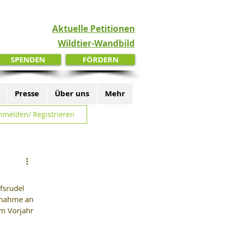
Aktuelle Petitionen
Wildtier-Wandbild
SPENDEN
FÖRDERN
Presse
Über uns
Mehr
nmelden/ Registrieren
fsrudel 
unahme an 
m Vorjahr 