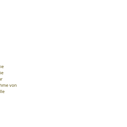
ie 
ie 
r 
ahme von 
le 