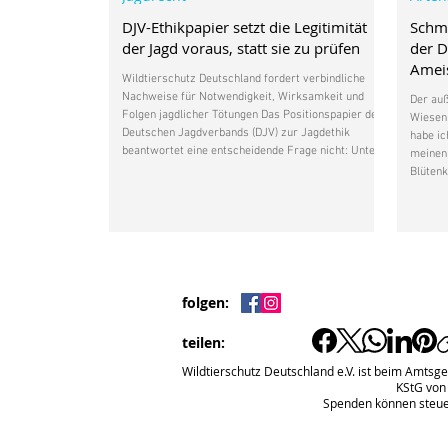
DJV-Ethikpapier setzt die Legitimität
Schme
der Jagd voraus, statt sie zu prüfen
der 
Ameis
Wildtierschutz Deutschland fordert verbindliche
Nachweise für Notwendigkeit, Wirksamkeit und
Der au
Folgen jagdlicher Tötungen Das Positionspapier des
Wiesen
Deutschen Jagdverbands (DJV) zur Jagdethik
habe ic
beantwortet eine entscheidende Frage nicht: Unter
meinen 
welchen konkreten Voraussetzungen ist es heute
Blütenk
vertretbar, ein empfindungsfähiges Wildtier zu
ich, da
töten? Nach Auffassung von Wildtierschutz
Wiesenk
Deutschland beschreibt das Papier vor allem die
Inzwis
Selbstsicht des Jagdverbands und die
untersc
gesellschaftliche Legi
Wer wei
Wiesen
folgen:
teilen:
Wildtierschutz Deutschland e.V. ist beim Amtsge
KStG von
Spenden können steue