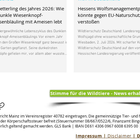
tterling des Jahres 2026: Wie
Hessens Wolfsmanagementp
Dunkle Wiesenknopf-
könnte gegen EU-Naturschut
enbläuling mit Ameisen lebt
verstoßen
ßergewöhnliche Lebenszyklus des Dunklen
Wildtierschutz Deutschland: Landesreg
knopf-Ameisenbläulings Vor einem Jahr
Wolfsjagd ohne wissenschaftliche Gru
h den Großen Wiesenknopf ganz bewusst in
Wiesbaden, 2. Juli 2026. Mit scharfer Kr
Garten gepflanzt. Seine dunkelroten
Wildtierschutz Deutschland auf den vo
öpfe gefielen mir, vor allem aber wusste
Hessischen Landesregierung veröffentl
ss diese heimische Wildpflanze für den
Wolfsmanagementplan. Nach Auffassu
nopf-Ameisenbläuling wichtig ist.
Naturschutzorganisation verstößt der P
chen beobachte ich immer wieder mehrere
wesentlichen Punkten gegen die Vorga
hiedliche Schmetterlinge in meinem Garten.
Richtlinie und gefährdet den ohnehin kl
ß, vielleicht kommt auch mal ein
Wolfsbestand in Hessen. Zwar wurde der Wolf auf
knopf-Ameisenbläuling
europäischer Eben
Stimme für die Wildtiere - News erha
richt Mainz im Vereinsregister 40782 eingetragen. Die gemeinnützige Tier- und N
 der Körperschaftssteuer befreit (Steuernummer 08/667/0522/6, Finanzamt Binge
rlich geltend gemacht werden. GLS Bank | IBAN
DE61 4306 0967 6008 6395 00
Impressum |
Disclaimer
|
D