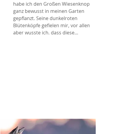
habe ich den Großen Wiesenknopf
ganz bewusst in meinen Garten
gepflanzt. Seine dunkelroten
Blütenköpfe gefielen mir, vor allem
aber wusste ich, dass diese
heimische Wildpflanze für den
Wiesenknopf-Ameisenbläuling
wichtig ist. Inzwischen beobachte ich
immer wieder mehrere
unterschiedliche Schmetterlinge in
meinem Garten. Wer weiß, vielleicht
kommt auch mal ein Wiesenknopf-
Ameisenbläuling