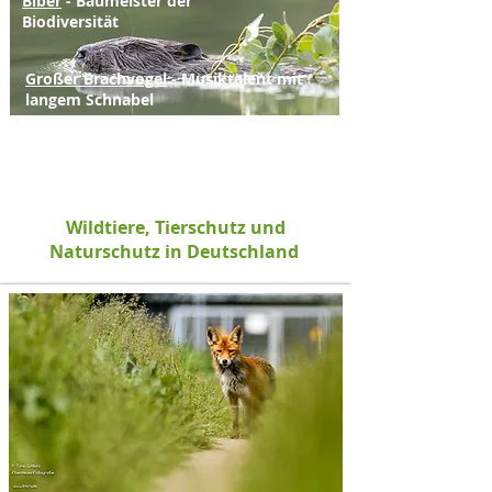
Biber
- Baumeister der
Biodiversität
Großer Brachvogel
- Musiktalent mit
langem Schnabel
Rehkitzrettung mit Drohne -
Verzeichnis nach Plz
Wildtiere, Tierschutz und
Naturschutz in Deutschland