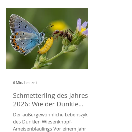
6 Min. Lesezeit
Schmetterling des Jahres
2026: Wie der Dunkle
Wiesenknopf-
Der außergewöhnliche Lebenszyklus
Ameisenbläuling mit
des Dunklen Wiesenknopf-
Ameisen lebt
Ameisenbläulings Vor einem Jahr