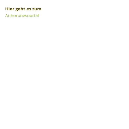
Hier geht es zum
Anhörungsportal 
Management- und Maßnahmenpapier 
Nutria
Ihr Kommentar zu den Management-
Maßnahmen
 Nutria sind friedfertige Tiere, Bild: nutria-
info.com
Einfluss auf das Ökosystem