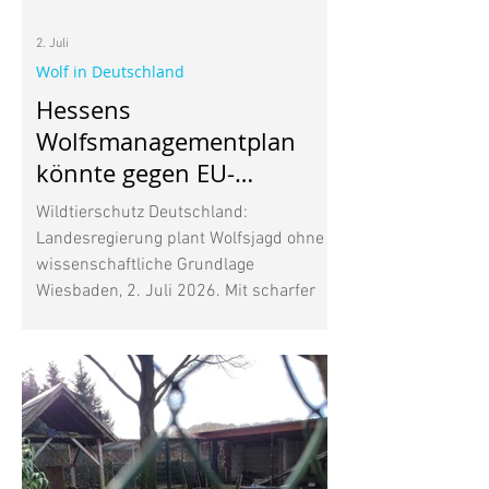
2. Juli
Wolf in Deutschland
Hessens
Wolfsmanagementplan
könnte gegen EU-
Naturschutzrecht
Wildtierschutz Deutschland:
verstoßen
Landesregierung plant Wolfsjagd ohne
wissenschaftliche Grundlage
Wiesbaden, 2. Juli 2026. Mit scharfer
Kritik reagiert Wildtierschutz
Deutschland auf den von der
Hessischen Landesregierung
veröffentlichten Wolfsmanagementplan.
Nach Auffassung der
Naturschutzorganisation verstößt der
Plan in wesentlichen Punkten gegen die