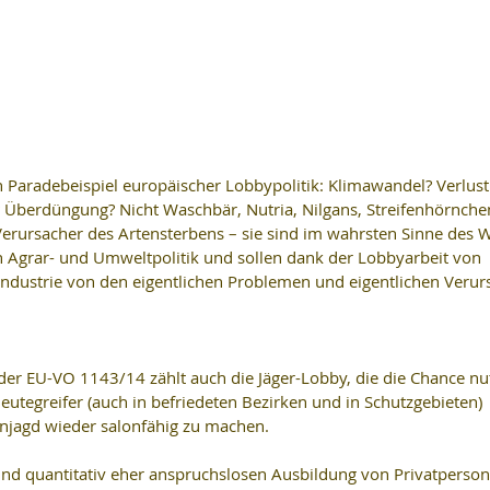
 Paradebeispiel europäischer Lobbypolitik: Klimawandel? Verlust
 Überdüngung? Nicht Waschbär, Nutria, Nilgans, Streifenhörnche
 Verursacher des Artensterbens – sie sind im wahrsten Sinne des W
n Agrar- und Umweltpolitik und sollen dank der Lobbyarbeit von 
dustrie von den eigentlichen Problemen und eigentlichen Verur
der EU-VO 1143/14 zählt auch die Jäger-Lobby, die die Chance nu
eutegreifer (auch in befriedeten Bezirken und in Schutzgebieten) 
njagd wieder salonfähig zu machen.
und quantitativ eher anspruchslosen Ausbildung von Privatpersone