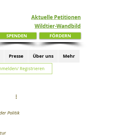
Aktuelle Petitionen
Wildtier-Wandbild
SPENDEN
FÖRDERN
Presse
Über uns
Mehr
nmelden/ Registrieren
er Politik 
zur 