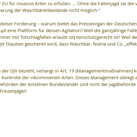
 EU für invasive Arten zu erfüllen. … Ohne die Fallenjagd sei die 
uzierung der Waschbärenbestände nicht möglich.“
dieser Forderung – warum bietet das Presseorgan der Deutschen
t eine Plattform für dessen Agitation? Weil die ganzjährige Falle
er mit Totschlagfallen erlaubt ist) tierschutzgerecht ist? Weil de
 Glauben geschenkt wird, dass Waschbär, Nutria und Co. „effekt
h der DJV bezieht, verlangt in Art. 19 (Managementmaßnahmen) k
 Kontrolle der inkriminierten Arten. Dieses Management obliegt 
behörden der einzelnen Bundesländer und nicht der Jagdbehörde 
reizeitjäger!