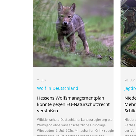
2. Juli
28. Jun
Wolf in Deutschland
Jagdr
Hessens Wolfsmanagementplan
Niede
könnte gegen EU-Naturschutzrecht
Mehr 
verstoßen
Schli
bleib
Wildtierschutz Deutschland: Landesregierung plant
Nieder
Wolfsjagd ohne wissenschaftliche Grundlage
Verbess
Wiesbaden, 2. Juli 2026. Mit scharfer Kritik reagiert
der Ver