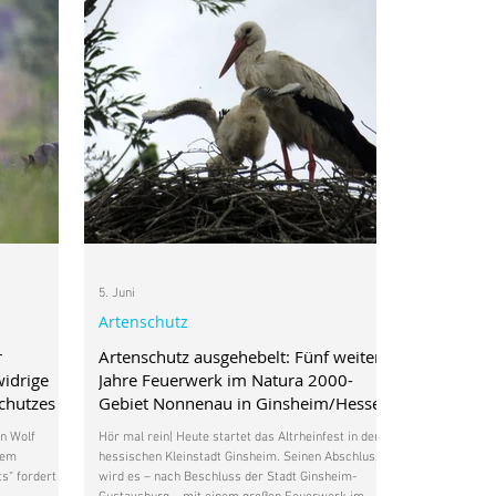
5. Juni
Artenschutz
r
Artenschutz ausgehebelt: Fünf weitere
widrige
Jahre Feuerwerk im Natura 2000-
schutzes
Gebiet Nonnenau in Ginsheim/Hessen
en Wolf
Hör mal rein| Heute startet das Altrheinfest in der
dem
hessischen Kleinstadt Ginsheim. Seinen Abschluss
“ fordert
wird es – nach Beschluss der Stadt Ginsheim-