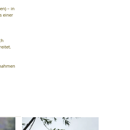
n) – in 
 einer 
ch 
eitet. 
ßnahmen 