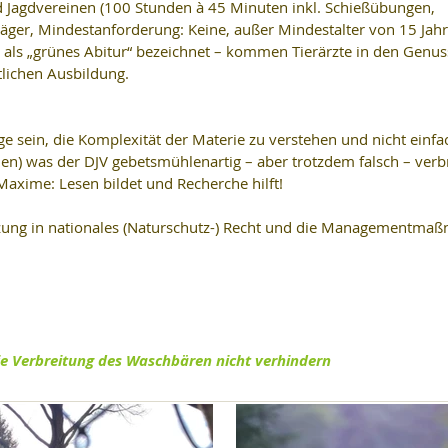
d Jagdvereinen (100 Stunden à 45 Minuten inkl. Schießübungen, 
ger, Mindestanforderung: Keine, außer Mindestalter von 15 Jahre
als „grünes Abitur“ bezeichnet – kommen Tierärzte in den Genuss
lichen Ausbildung.
ge sein, die Komplexität der Materie zu verstehen und nicht einfa
en) was der DJV gebetsmühlenartig – aber trotzdem falsch – verbr
axime: Lesen bildet und Recherche hilft!
ung in nationales (Naturschutz-) Recht und die Managementma
ie Verbreitung des Waschbären nicht verhindern