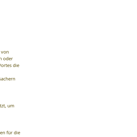
 von 
n oder 
ortes die 
sachern 
tzt, um 
n für die 