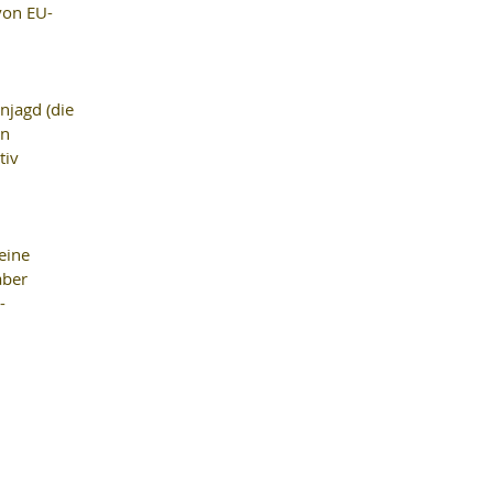
von EU-
 
njagd (die 
n 
iv 
eine 
aber 
- 