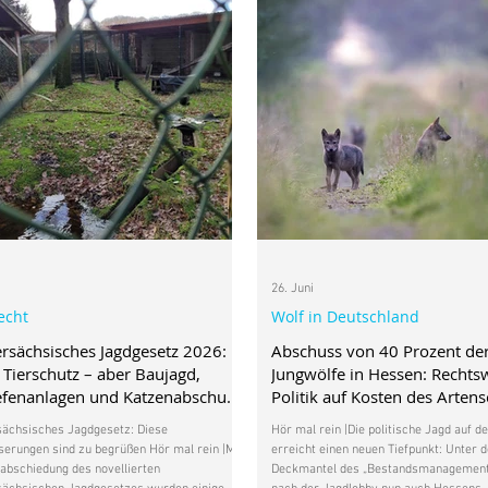
i
26. Juni
echt
Wolf in Deutschland
rsächsisches Jagdgesetz 2026:
Abschuss von 40 Prozent de
Tierschutz – aber Baujagd,
Jungwölfe in Hessen: Rechts
efenanlagen und Katzenabschuss
Politik auf Kosten des Arten
en
sächsisches Jagdgesetz: Diese
Hör mal rein |Die politische Jagd auf d
erungen sind zu begrüßen Hör mal rein |Mit
erreicht einen neuen Tiefpunkt: Unter 
abschiedung des novellierten
Deckmantel des „Bestandsmanagements