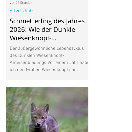
vor 22 Stunden
Artenschutz
Schmetterling des Jahres
2026: Wie der Dunkle
Wiesenknopf-
Ameisenbläuling mit
Der außergewöhnliche Lebenszyklus
Ameisen lebt
des Dunklen Wiesenknopf-
Ameisenbläulings Vor einem Jahr habe
ich den Großen Wiesenknopf ganz
bewusst in meinen Garten gepflanzt.
Seine dunkelroten Blütenköpfe gefielen
mir, vor allem aber wusste ich, dass
diese heimische Wildpflanze für den
Wiesenknopf-Ameisenbläuling wichtig
ist. Inzwischen beobachte ich immer
wieder mehrere unterschiedliche
Schmetterlinge in meinem Garten. Wer