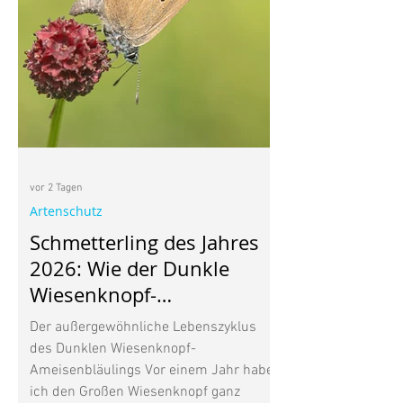
vor 2 Tagen
Artenschutz
Schmetterling des Jahres
2026: Wie der Dunkle
Wiesenknopf-
Ameisenbläuling mit
Der außergewöhnliche Lebenszyklus
Ameisen lebt
des Dunklen Wiesenknopf-
Ameisenbläulings Vor einem Jahr habe
ich den Großen Wiesenknopf ganz