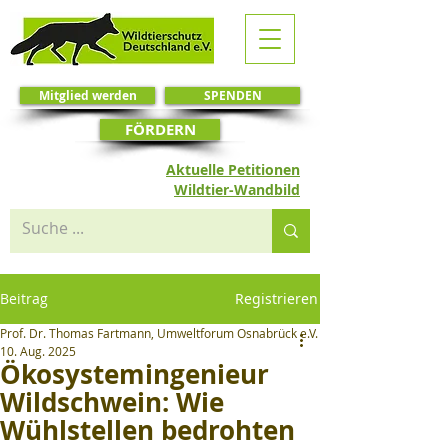
Mitglied werden
SPENDEN
FÖRDERN
Aktuelle Petitionen
Wildtier-Wandbild
Beitrag
Registrieren
Prof. Dr. Thomas Fartmann, Umweltforum Osnabrück e.V.
10. Aug. 2025
Ökosystemingenieur
Wildschwein: Wie
Wühlstellen bedrohten