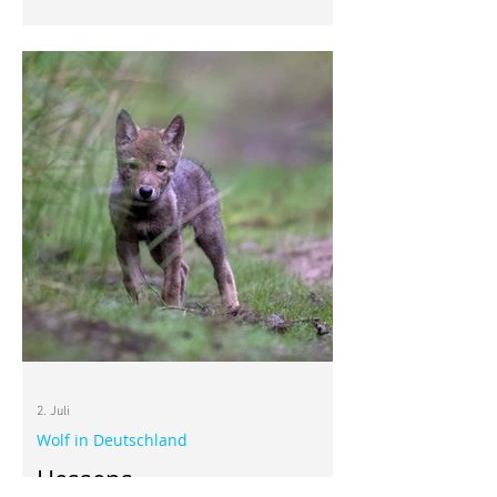
bewusst in meinen Garten gepflanzt.
Seine dunkelroten Blütenköpfe gefielen
mir, vor allem aber wusste ich, dass
diese heimische Wildpflanze für den
Wiesenknopf-Ameisenbläuling wichtig
ist. Inzwischen beobachte ich immer
wieder mehrere unterschiedliche
Schmetterlinge in meinem Garten. Wer
weiß, vielleicht kommt auch mal ein
Wiesenknopf-Ameisenbläuling
2. Juli
Wolf in Deutschland
Hessens