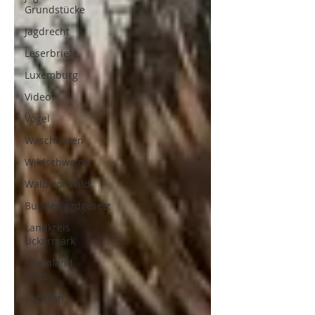
Grundstücke
Jagdrecht
Leserbriefe
Luxemburg
Video
Vögel
Waschbären
Wildschweine
Wald vor Wild
Bundesjagdgesetz
Landkreis
Uckermark
Rheinland-
Pfalz
Sachsen