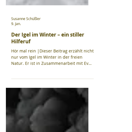
Susanne Schüßler
9. Jan.
Der Igel im Winter – ein stiller
Hilferuf
Hör mal rein |Dieser Beitrag erzählt nicht
nur vom Igel im Winter in der freien
Natur. Er ist in Zusammenarbeit mit Eva
Baumann-Franke entstanden, einer
Tierheilpraktikerin, die Igel in Not pflegt
und fachkundig versorgt. Sie erlebt die
dramatischen Folgen von
Lebensraumverlust, Insektensterben und
Klimawandel unmittelbar, denn immer
mehr geschwächte Tiere werden in
menschliche Obhut gebracht. Die Zahl