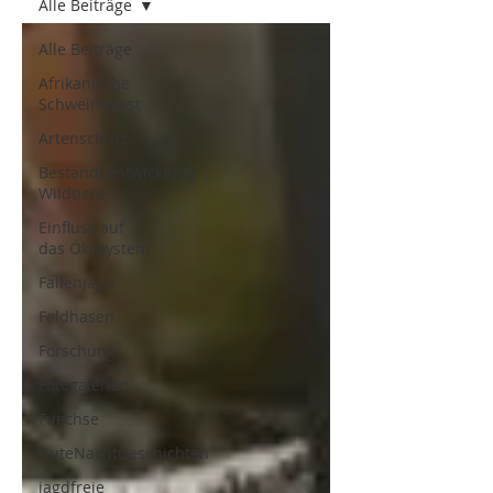
Alle Beiträge
Alle Beiträge
Afrikanische
Schweinepest
Artenschutz
Bestandsentwicklung
Wildtiere
Einfluss auf
das Ökosystem
Fallenjagd
Feldhasen
Forschung
Fotogalerien
Fuechse
GuteNachtGeschichten
jagdfreie