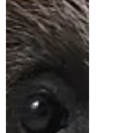
Invasive Arten
Jagd ist kein
Artenschutz
Wolf in
Deutschland
Baujagd |
Schliefenanlagen
Infodienst
Wildtiere
Initiative
Wildtierschutz
Sachsen
Dachse
Wiesenbrüter
Speziesismus
Igel