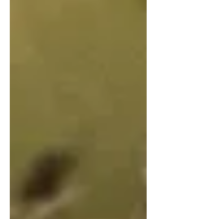
beherbergt den größten Teil der einst
423 Brutnester der besonders
geschützten Mehlschwalben. Ihren
Erhaltungszustand bewertet Deutschland
im nationalen Bericht zur Vogelwelt als
ungünstig-unzureichend. In der
aktuellen Roten Liste der Brutvögel
Deutschlands wird die Mehlschwalbe