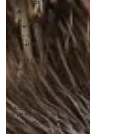
Niedersachsen
Bayern
Berlin-
Brandenburg
Seeben Arjes
Jagdgeschichten
Baden-
Württemberg
Hessen
Nordrhein-
Westfalen |
NRW
Reptilien
Mecklenburg-
Vorpommern
Naturschutz
Luchs