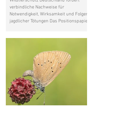
Wildtierschutz Deutschland fordert
verbindliche Nachweise für
Notwendigkeit, Wirksamkeit und Folgen
jagdlicher Tötungen Das Positionspapier
des Deutschen Jagdverbands (DJV) zur
Jagdethik beantwortet eine
entscheidende Frage nicht: Unter
welchen konkreten Voraussetzungen ist
es heute vertretbar, ein
empfindungsfähiges Wildtier zu töten?
Nach Auffassung von Wildtierschutz
Deutschland beschreibt das Papier vor
allem die Selbstsicht des Jagdverbands
und die gesellschaftliche Legi