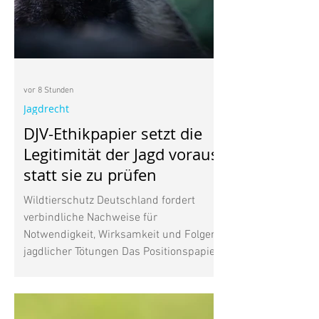
vor 8 Stunden
Jagdrecht
DJV-Ethikpapier setzt die
Legitimität der Jagd voraus,
statt sie zu prüfen
Wildtierschutz Deutschland fordert
verbindliche Nachweise für
Notwendigkeit, Wirksamkeit und Folgen
jagdlicher Tötungen Das Positionspapier
des Deutschen Jagdverbands (DJV) zur
Jagdethik beantwortet eine
entscheidende Frage nicht: Unter