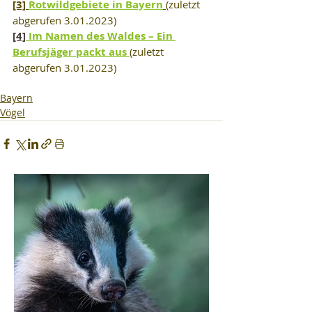
[3] 
Rotwildgebiete in Bayern
(zuletzt 
abgerufen 3.01.2023)
[4]
Im Namen des Waldes – Ein 
Berufsjäger packt aus
(zuletzt 
abgerufen 3.01.2023)
Bayern
Vögel