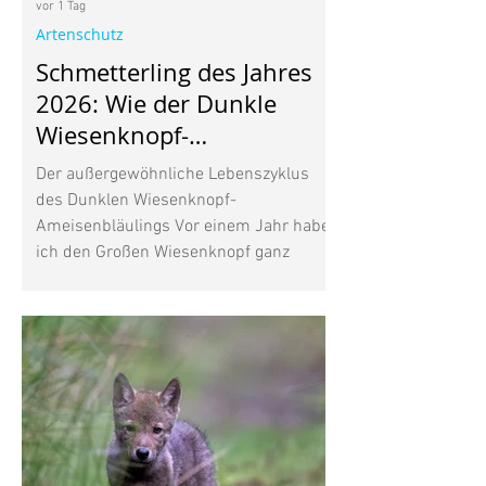
vor 1 Tag
Artenschutz
Schmetterling des Jahres
2026: Wie der Dunkle
Wiesenknopf-
Ameisenbläuling mit
Der außergewöhnliche Lebenszyklus
Ameisen lebt
des Dunklen Wiesenknopf-
Ameisenbläulings Vor einem Jahr habe
ich den Großen Wiesenknopf ganz
bewusst in meinen Garten gepflanzt.
Seine dunkelroten Blütenköpfe gefielen
mir, vor allem aber wusste ich, dass
diese heimische Wildpflanze für den
Wiesenknopf-Ameisenbläuling wichtig
ist. Inzwischen beobachte ich immer
wieder mehrere unterschiedliche
Schmetterlinge in meinem Garten. Wer