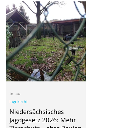
Hessischen Landesregierung
veröffentlichten Wolfsmanagementplan.
Nach Auffassung der
Naturschutzorganisation verstößt der
Plan in wesentlichen Punkten gegen die
Vorgaben der FFH-Richtlinie und
gefährdet den ohnehin kleinen
Wolfsbestand in Hessen. Zwar wurde
der Wolf auf europäischer Eben
28. Juni
Jagdrecht
Niedersächsisches
Jagdgesetz 2026: Mehr