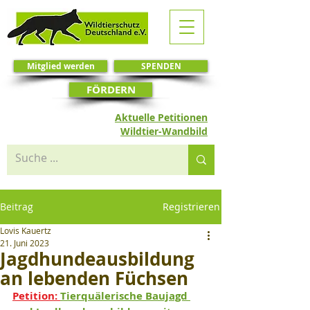
Mitglied werden
SPENDEN
FÖRDERN
Aktuelle Petitionen
Wildtier-Wandbild
Beitrag
Registrieren
Lovis Kauertz
21. Juni 2023
Jagdhundeausbildung
an lebenden Füchsen
Petition: 
Tierquälerische Baujagd 