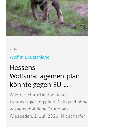
weiß, vielleicht kommt auch mal ein
Wiesenknopf-Ameisenbläuling
2. Juli
Wolf in Deutschland
Hessens
Wolfsmanagementplan
könnte gegen EU-
Naturschutzrecht
Wildtierschutz Deutschland:
verstoßen
Landesregierung plant Wolfsjagd ohne
wissenschaftliche Grundlage
Wiesbaden, 2. Juli 2026. Mit scharfer
Kritik reagiert Wildtierschutz
Deutschland auf den von der