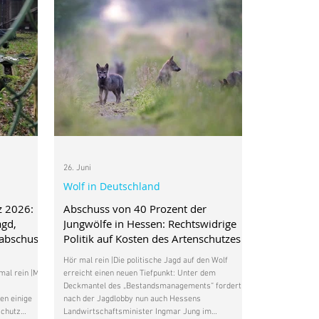
26. Juni
Wolf in Deutschland
z 2026:
Abschuss von 40 Prozent der
agd,
Jungwölfe in Hessen: Rechtswidrige
nabschuss
Politik auf Kosten des Artenschutzes
Hör mal rein |Die politische Jagd auf den Wolf
al rein |Mit
erreicht einen neuen Tiefpunkt: Unter dem
Deckmantel des „Bestandsmanagements“ fordert
en einige
nach der Jagdlobby nun auch Hessens
schutz
Landwirtschaftsminister Ingmar Jung im