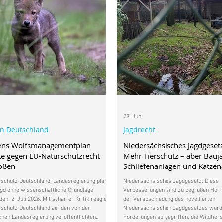
28. Juni
in Deutschland
Jagdrecht
ens Wolfsmanagementplan
Niedersächsisches Jagdgeset
e gegen EU-Naturschutzrecht
Mehr Tierschutz – aber Bauj
toßen
Schliefenanlagen und Katze
bleiben
rschutz Deutschland: Landesregierung plant
Niedersächsisches Jagdgesetz: Diese
gd ohne wissenschaftliche Grundlage
Verbesserungen sind zu begrüßen Hör m
en, 2. Juli 2026. Mit scharfer Kritik reagiert
der Verabschiedung des novellierten
rschutz Deutschland auf den von der
Niedersächsischen Jagdgesetzes wurd
hen Landesregierung veröffentlichten
Forderungen aufgegriffen, die Wildtier