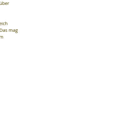
über 
eich 
 Das mag 
Im 