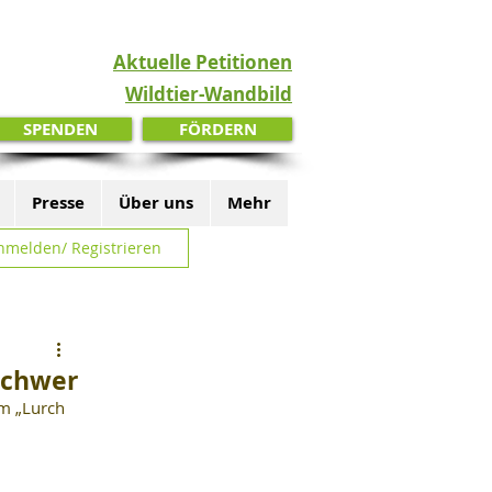
Aktuelle Petitionen
Wildtier-Wandbild
SPENDEN
FÖRDERN
Presse
Über uns
Mehr
nmelden/ Registrieren
schwer
m „Lurch 