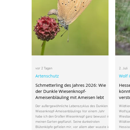
vor 2 Tagen
2. Juli
Artenschutz
Wolf 
Schmetterling des Jahres 2026: Wie
Hess
der Dunkle Wiesenknopf-
könnt
Ameisenbläuling mit Ameisen lebt
vers
Der außergewöhnliche Lebenszyklus des Dunklen
Wildtie
Wiesenknopf-Ameisenbläulings Vor einem Jahr
Wolfsja
habe ich den Großen Wiesenknopf ganz bewusst in
Wiesbad
meinen Garten gepflanzt. Seine dunkelroten
Wildtie
Blütenköpfe gefielen mir, vor allem aber wusste ich,
Hessisc