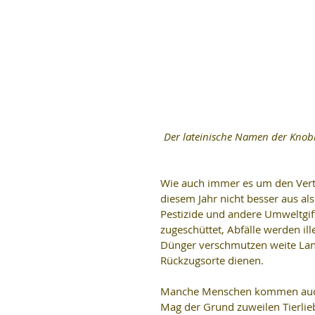
 Der lateinische Namen der Knoblauchkröte ist Pelobates fuscus.  Hier ein ausgewachsenes Männchen. Bild: Ani, 
Wie auch immer es um den Vertei
diesem Jahr nicht besser aus al
Pestizide und andere Umweltgif
zugeschüttet, Abfälle werden il
Dünger verschmutzen weite Lands
Rückzugsorte dienen.
Manche Menschen kommen auch i
Mag der Grund zuweilen Tierlieb