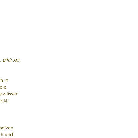
h in 
die 
gewässer 
ckt. 
etzen. 
ch und 