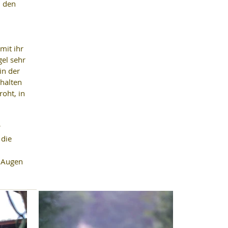
 den 
it ihr 
el sehr 
n der 
halten 
oht, in 
 
 die 
 
 Augen 