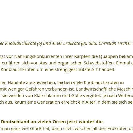
r Knoblauchkröte (o) und einer Erdkröte (u). Bild: Christian Fischer
gst vor Nahrungskonkurrenten ihrer Karpfen die Quappen bekämp
 ernähren sich von Aas und organischen Schwebstoffen. Einmal 
 Knoblauchkröten um eine streng geschützte Art handelt.
hen Habitate auszuweichen, laichen viele Knoblauchkröten in 
 mit weniger Gefahren verbunden ist. Landwirtschaftliche Maschi
r sie werden von Klärschlamm und Gülle vergiftet. Je nach Witter
h aus, kaum eine Generation erreicht ein Alter in dem sie sich sel
 Deutschland an vielen Orten jetzt wieder die 
man ganz viel Glück hat, dann sitzt zwischen all den Erdkröten u