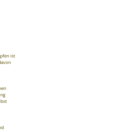
fen ist 
davon 
nen 
ung 
bst 
nd 