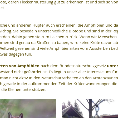
te, deren Fleckenmusterung gut zu erkennen ist und sich so von
et.
che und anderen Hüpfer auch erscheinen, die Amphibien und dam
ichtig. Sie besiedeln unterschiedliche Biotope und sind in der Reg
erden, dahin gehen sie zum Laichen zurück. Wenn wir Menschen i
mmen sind genau da Straßen zu bauen, wird keine Kröte davon ab
eltweit gesehen sind viele Amphibienarten vom Aussterben bedr
twas dagegen tun.
Arten von Amphibien 
nach dem Bundesnaturschutzgesetz
 unter
estand nicht gefährdet ist. Es liegt in unser aller Interesse uns für
man nicht aktiv in den Naturschutzarbeiten an den Krötenzäunen
doch gerade in der aufkommenden Zeit der Krötenwanderungen die
 die Kleinen unterstützen. 