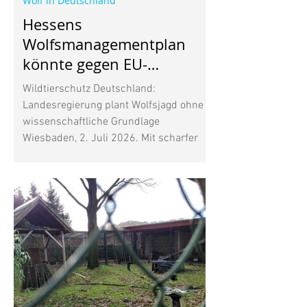
Wolf in Deutschland
Hessens
Wolfsmanagementplan
könnte gegen EU-
Naturschutzrecht
Wildtierschutz Deutschland:
verstoßen
Landesregierung plant Wolfsjagd ohne
wissenschaftliche Grundlage
Wiesbaden, 2. Juli 2026. Mit scharfer
Kritik reagiert Wildtierschutz
Deutschland auf den von der
Hessischen Landesregierung
veröffentlichten Wolfsmanagementplan.
Nach Auffassung der
Naturschutzorganisation verstößt der
Plan in wesentlichen Punkten gegen die
Vorgaben der FFH-Richtlinie und
gefährdet den ohnehin kleinen
Wolfsbestand in Hessen. Zwar wurde