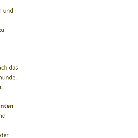
n und 
zu 
 
ach das 
ghunde. 
n.
Enten
nd 
 der 