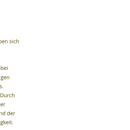
.
en sich 
abei 
igen 
. 
 Durch 
er 
nd der 
gkeit.