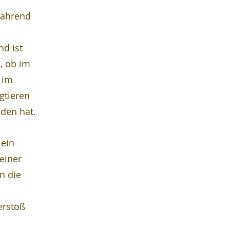
während 
d ist 
, ob im 
 im 
gtieren 
nden hat.
ein 
einer 
n die 
erstoß 