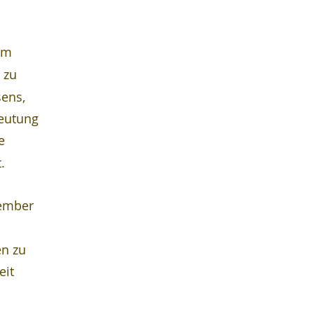
im 
 zu 
ens, 
eutung 
e 
.
ember 
n zu 
it 