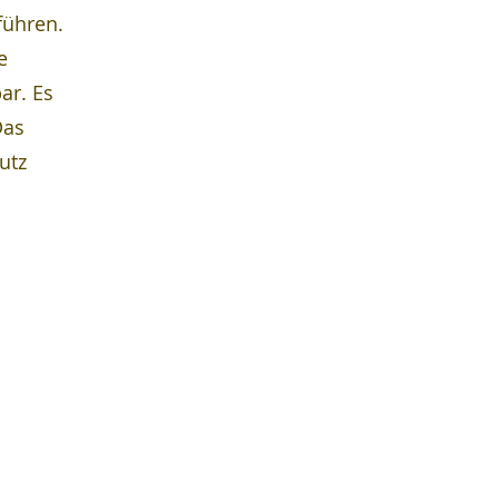
führen. 
e 
ar. Es 
Das 
utz 