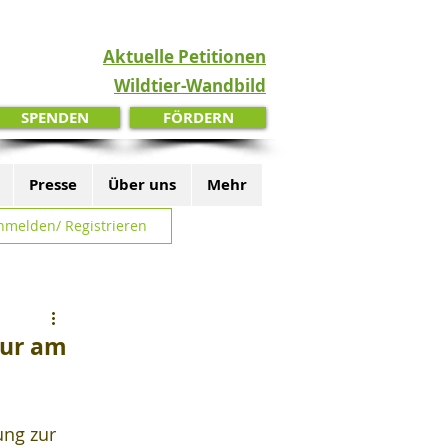
Aktuelle Petitionen
Wildtier-Wandbild
SPENDEN
FÖRDERN
Presse
Über uns
Mehr
nmelden/ Registrieren
nur am
ng zur 