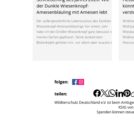
der Dunkle Wiesenknopf-
könnt
Ameisenbläuling mit Ameisen lebt
vers
Der außergewöhnliche Lebenszyklus des Dunklen
Wildtie
Wiesenknopf-Ameisenbläulings Vor einem Jahr
Wolfsja
habe ich den Großen Wiesenknopf ganz bewusst in
Wiesbad
meinen Garten gepflanzt. Seine dunkelroten
Wildtie
Blütenköpfe gefielen mir, vor allem aber wusste ich,
Hessisc
dass diese heimische Wildpflanze für den
Wolfsm
Wiesenknopf-Ameisenbläuling wichtig ist.
Natursc
Inzwischen beobachte ich immer wieder mehrere
wesent
unterschiedliche Schmetterlinge in meinem Garten.
Richtli
Wer weiß, vielleicht kommt auch mal ein
Wolfsbestand 
Wiesenknopf-Ameisenbläuling
europä
folgen:
teilen:
Wildtierschutz Deutschland e.V. ist beim Amtsge
KStG von
Spenden können steue