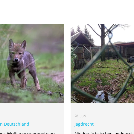
28. Juni
in Deutschland
Jagdrecht
ens Wolfsmanagementplan
Niedersächsisches Jagdgeset