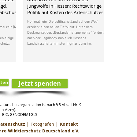
agd,
Jungwölfe in Hessen: Rechtswidrige
nabschuss
Politik auf Kosten des Artenschutzes
Hör mal rein |Die politische Jagd auf den Wolf
al rein |Mit
erreicht einen neuen Tiefpunkt: Unter dem
Deckmantel des „Bestandsmanagements“ fordert
en einige
nach der Jagdlobby nun auch Hessens
schutz
Landwirtschaftsminister Ingmar Jung im
verfahren
Management Plan Wolf eine Abschussquote von 40
ist das
Prozent des Wolfsnachwuchses in seinem
e
Bundesland. Das ist einem Beitrag des Hessischen
 Dachse
Rundfunks zu entnehmen. Dieses Vorhaben entbehrt
jeder wissenschaftlichen Grundlage und ist ein
esetzten
Frontalangriff auf den Artenschutz. Der
lten
Jetzt spenden
aturschutzorganisation ist nach § 5 Abs. 1 Nr. 9
n-Alzey).
 |
BIC: GENODEM1GLS
atenschutz
|
Fotografen
|
Kontakt
hre Wildtierschutz Deutschland e.V.