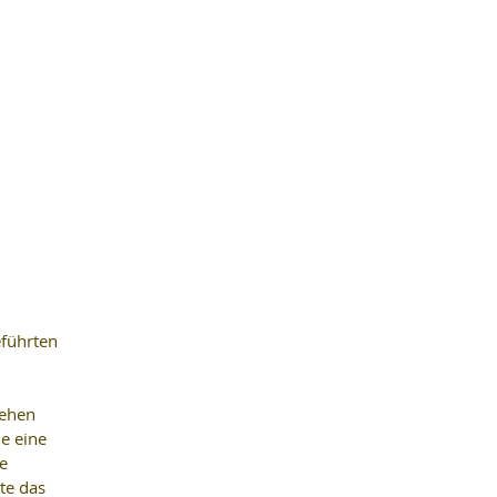
führten 
ehen 
e eine 
e 
te das 