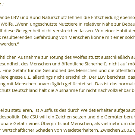
n."
bände LBV und Bund Naturschutz lehnen die Entscheidung ebenso
 Wölfe. „Wenn ungeschützte Nutztiere in relativer Nähe zur Beba
 diese Gelegenheit nicht verstreichen lassen. Von einer Habituie
s resultierenden Gefährdung von Menschen könne mit einer solc
werden.“   
chtlichen Ausnahme zur Tötung des Wolfes stützt ausschließlich au
esundheit des Menschen und öffentliche Sicherheit), nicht auf mö
“. Eine Gefahr für die Gesundheit des Menschen und die öffentlich
lereignisse u.E. allerdings nicht ersichtlich. Der LBV berichtet, das
ng mit Menschen unverzüglich geflüchtet sei. Das ist das normale
schutz Deutschland hält die Ausnahme für nicht nachvollziehbar 
l zu statuieren, ist Ausfluss des durch Weidetierhalter aufgebau
spolitik. Die CSU will ein Zeichen setzen und die Gemüter beruh
ionale Gefahr eines Übergriffs auf Menschen, als vielmehr um die
r wirtschaftlicher Schäden von Weidetierhaltern. Zwischen 2002