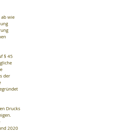
 ab wie 
uung 
rung 
hen 
f § 45 
gliche 
e 
s der 
 
begründet 
ten Drucks 
igen. 
 
 und 2020 