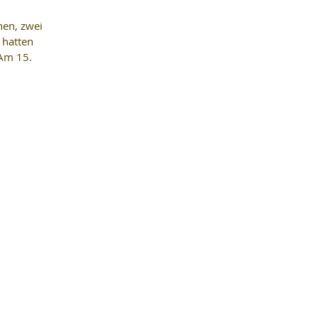
hen, zwei 
 hatten 
Am 15. 