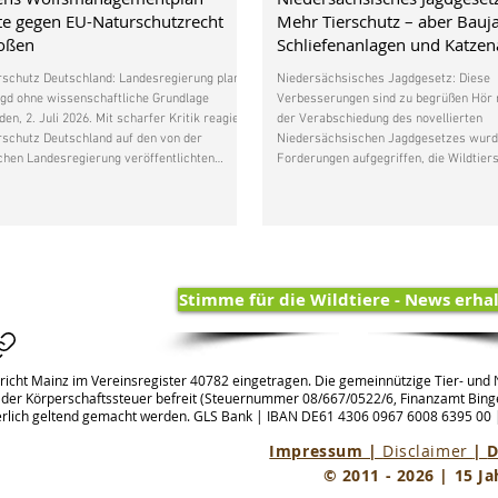
e gegen EU-Naturschutzrecht
Mehr Tierschutz – aber Bauj
toßen
Schliefenanlagen und Katze
bleiben
rschutz Deutschland: Landesregierung plant
Niedersächsisches Jagdgesetz: Diese
gd ohne wissenschaftliche Grundlage
Verbesserungen sind zu begrüßen Hör m
en, 2. Juli 2026. Mit scharfer Kritik reagiert
der Verabschiedung des novellierten
rschutz Deutschland auf den von der
Niedersächsischen Jagdgesetzes wurd
hen Landesregierung veröffentlichten
Forderungen aufgegriffen, die Wildtier
anagementplan. Nach Auffassung der
Deutschland bereits im Gesetzgebungs
hutzorganisation verstößt der Plan in
erhoben hatte. Besonders zu begrüßen 
lichen Punkten gegen die Vorgaben der FFH-
Verbot der Baujagd am Naturbau. Dies
nie und gefährdet den ohnehin kleinen
Jagdmethode bedeutet für Füchse und
in Hessen. Zwar wurde der Wolf auf
enormen Stress und birgt erhebliche
ischer Eben
Verletzungsrisiken – auch für die eing
Stimme für die Wildtiere - News erha
Hunde. Dass d
richt Mainz im Vereinsregister 40782 eingetragen. Die gemeinnützige Tier- und N
 der Körperschaftssteuer befreit (Steuernummer 08/667/0522/6, Finanzamt Binge
rlich geltend gemacht werden. GLS Bank | IBAN
DE61 4306 0967 6008 6395 00
Impressum |
Disclaimer
|
D
© 2011 - 2026 | 15 Ja