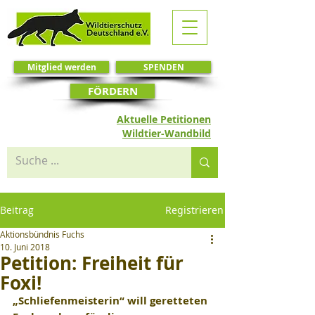
Mitglied werden
SPENDEN
FÖRDERN
Aktuelle Petitionen
Wildtier-Wandbild
Beitrag
Registrieren
Aktionsbündnis Fuchs
10. Juni 2018
Petition: Freiheit für
Foxi!
„Schliefenmeisterin“ will geretteten 