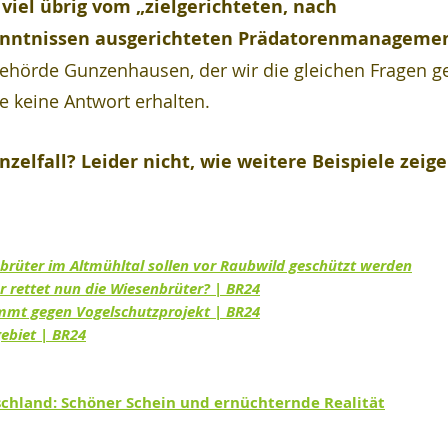
viel übrig vom „zielgerichteten, nach 
enntnissen ausgerichteten Prädatorenmanagemen
hörde Gunzenhausen, der wir die gleichen Fragen ges
e keine Antwort erhalten.
zelfall? Leider nicht, wie weitere Beispiele zeige
nbrüter im Altmühltal sollen vor Raubwild geschützt werden
r rettet nun die Wiesenbrüter? | BR24
mt gegen Vogelschutzprojekt | BR24
ebiet | BR24
chland: Schöner Schein und ernüchternde Realität