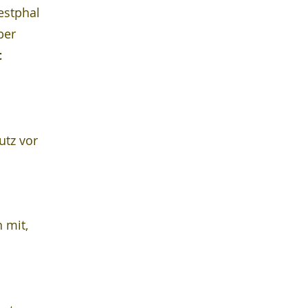
estphal 
ber 
 
tz vor 
 mit, 