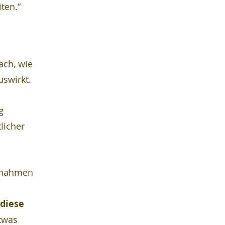
ten.“
ch, wie 
swirkt. 
 
g 
licher 
ßnahmen 
diese 
twas 