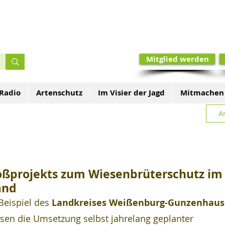
Mitglied werden
 Radio
Artenschutz
Im Visier der Jagd
Mitmachen
A
roßprojekts zum Wiesenbrüterschutz im
and
eispiel des 
Landkreises Weißenburg-Gunzenhau
ssen die Umsetzung selbst jahrelang geplanter 