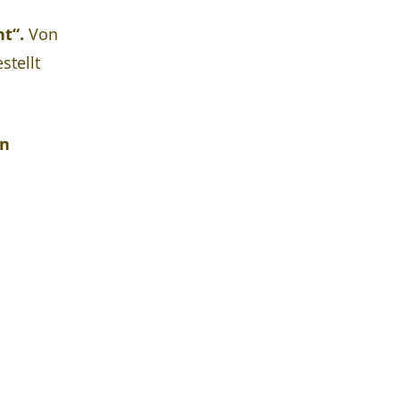
t“. 
Von 
tellt 
n 