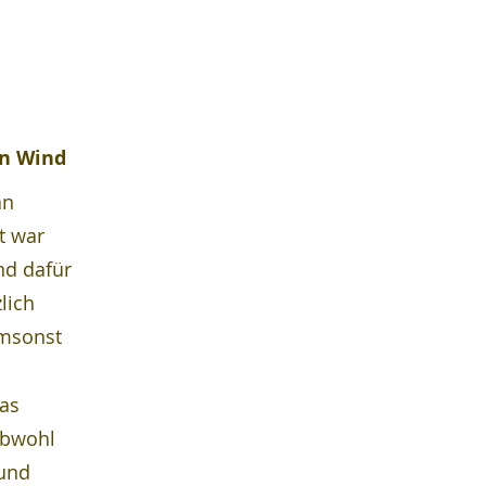
en Wind
n 
t war 
nd dafür 
lich 
msonst 
as 
Obwohl 
und 