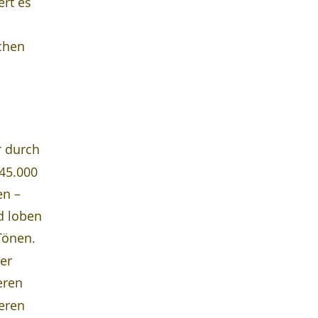
rt es 
chen 
r durch 
45.000 
n – 
d loben 
Tönen. 
er 
eren 
eren 