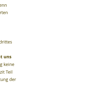
wenn 
rten 
 
rittes 
t uns 
g keine 
it Teil 
tung der 