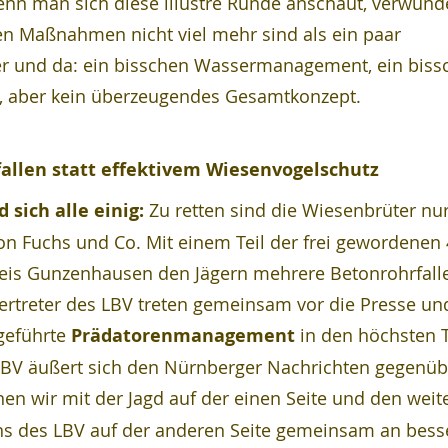
n man sich diese illustre Runde anschaut, verwunde
en Maßnahmen nicht viel mehr sind als ein paar 
er und da: ein bisschen Wassermanagement, ein biss
 aber kein überzeugendes Gesamtkonzept.
allen statt effektivem Wiesenvogelschutz
 sich alle einig:
 Zu retten sind die Wiesenbrüter nu
on Fuchs und Co. Mit einem Teil der frei gewordenen 
reis Gunzenhausen den Jägern mehrere Betonrohrfalle
 Vertreter des LBV treten gemeinsam vor die Presse un
geführte 
Prädatorenmanagement
 in den höchsten 
LBV äußert sich den Nürnberger Nachrichten gegenüb
nen wir mit der Jagd auf der einen Seite und den weit
s des LBV auf der anderen Seite gemeinsam an bess