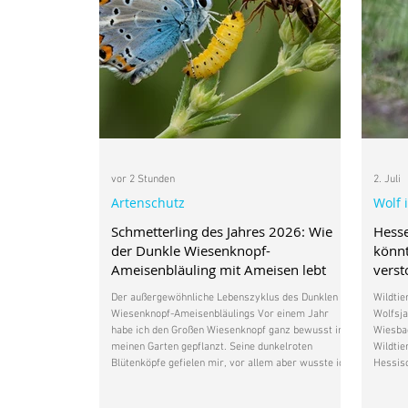
vor 2 Stunden
2. Juli
Artenschutz
Wolf 
Schmetterling des Jahres 2026: Wie
Hess
der Dunkle Wiesenknopf-
könnt
Ameisenbläuling mit Ameisen lebt
vers
Der außergewöhnliche Lebenszyklus des Dunklen
Wildtie
Wiesenknopf-Ameisenbläulings Vor einem Jahr
Wolfsja
habe ich den Großen Wiesenknopf ganz bewusst in
Wiesbad
meinen Garten gepflanzt. Seine dunkelroten
Wildtie
Blütenköpfe gefielen mir, vor allem aber wusste ich,
Hessisc
dass diese heimische Wildpflanze für den
Wolfsm
Wiesenknopf-Ameisenbläuling wichtig ist.
Natursc