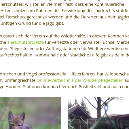
ierschutzes, wir stellen vielmehr fest, dass eine kontinuierliche 
Artenschutzes im Rahmen der Entwicklung des Jagdrechts stattfind
ziel Tierschutz gerecht zu werden und die Tierarten aus dem Jagdr
nünftigen Grund für die Jagd gibt. 
siert sich der Verein auf die Wildtierhilfe. In diesem Rahmen k
che 
Tierschutzprojekte 
für verletzte oder verwaiste Füchse, Marder
en. Pflegestellen oder Auffangstationen für Wildtiere werden me
frechterhalten. Kommunale oder staatliche Hilfe gibt es da in d
hörnchen und Vögel professionelle Hilfe erfahren, hat Wildtierschu
hl umfangreichste 
Online-Verzeichnis der Wildtierpflegestellen
 au
ige Hundert Stationen können hier nach Postleitzahl und auch nac