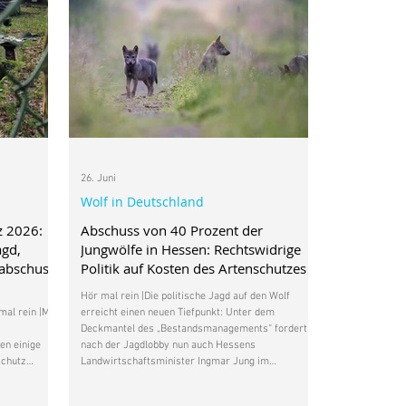
26. Juni
Wolf in Deutschland
z 2026:
Abschuss von 40 Prozent der
agd,
Jungwölfe in Hessen: Rechtswidrige
nabschuss
Politik auf Kosten des Artenschutzes
Hör mal rein |Die politische Jagd auf den Wolf
al rein |Mit
erreicht einen neuen Tiefpunkt: Unter dem
Deckmantel des „Bestandsmanagements“ fordert
en einige
nach der Jagdlobby nun auch Hessens
schutz
Landwirtschaftsminister Ingmar Jung im
verfahren
Management Plan Wolf eine Abschussquote von 40
ist das
Prozent des Wolfsnachwuchses in seinem