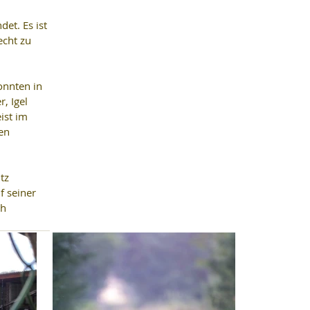
et. Es ist 
echt zu 
onnten in 
, Igel 
ist im 
en 
tz 
f seiner 
h 