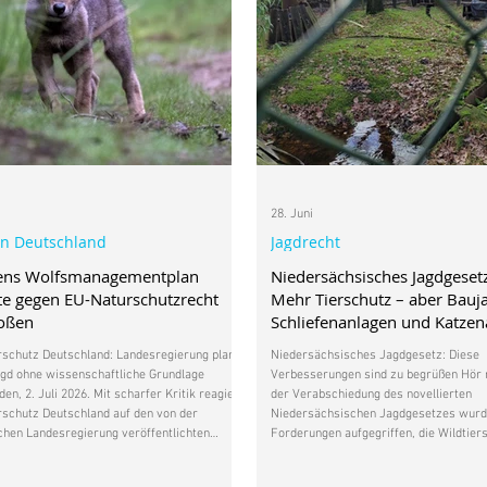
28. Juni
in Deutschland
Jagdrecht
ens Wolfsmanagementplan
Niedersächsisches Jagdgeset
e gegen EU-Naturschutzrecht
Mehr Tierschutz – aber Bauj
toßen
Schliefenanlagen und Katze
bleiben
rschutz Deutschland: Landesregierung plant
Niedersächsisches Jagdgesetz: Diese
gd ohne wissenschaftliche Grundlage
Verbesserungen sind zu begrüßen Hör m
en, 2. Juli 2026. Mit scharfer Kritik reagiert
der Verabschiedung des novellierten
rschutz Deutschland auf den von der
Niedersächsischen Jagdgesetzes wurd
hen Landesregierung veröffentlichten
Forderungen aufgegriffen, die Wildtier
anagementplan. Nach Auffassung der
Deutschland bereits im Gesetzgebungs
hutzorganisation verstößt der Plan in
erhoben hatte. Besonders zu begrüßen 