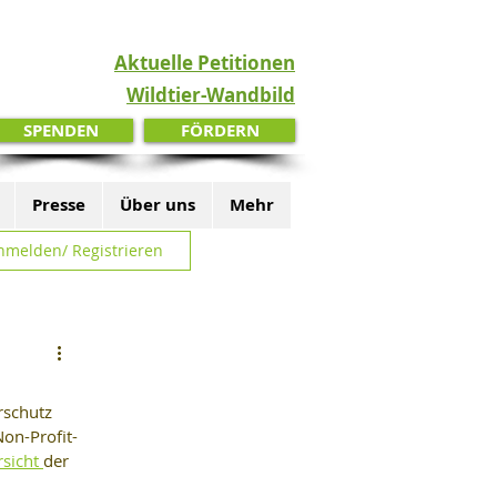
Aktuelle Petitionen
Wildtier-Wandbild
SPENDEN
FÖRDERN
Presse
Über uns
Mehr
nmelden/ Registrieren
rschutz 
Non-Profit-
sicht 
der 
 