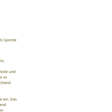
als Spende 
in, 
 
Rolle und 
t so 
chland 
e ein. Das 
end 
en 