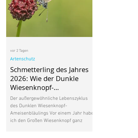
vor 2 Tagen
Artenschutz
Schmetterling des Jahres
2026: Wie der Dunkle
Wiesenknopf-
Ameisenbläuling mit
Der außergewöhnliche Lebenszyklus
Ameisen lebt
des Dunklen Wiesenknopf-
Ameisenbläulings Vor einem Jahr habe
ich den Großen Wiesenknopf ganz
bewusst in meinen Garten gepflanzt.
Seine dunkelroten Blütenköpfe gefielen