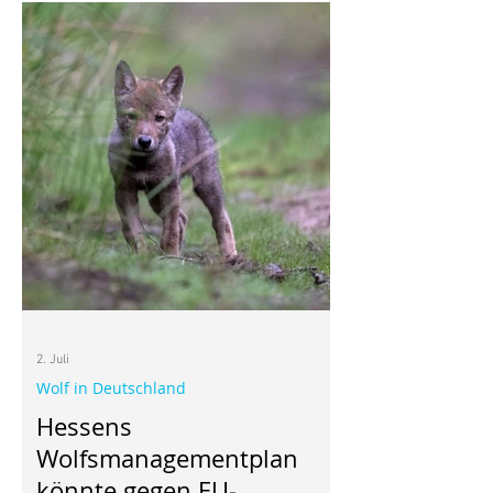
mir, vor allem aber wusste ich, dass
diese heimische Wildpflanze für den
Wiesenknopf-Ameisenbläuling wichtig
ist. Inzwischen beobachte ich immer
wieder mehrere unterschiedliche
Schmetterlinge in meinem Garten. Wer
weiß, vielleicht kommt auch mal ein
Wiesenknopf-Ameisenbläuling
2. Juli
Wolf in Deutschland
Hessens
Wolfsmanagementplan
könnte gegen EU-