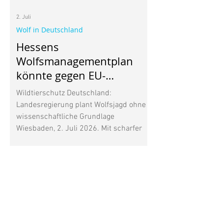
2. Juli
Wolf in Deutschland
Hessens
Wolfsmanagementplan
könnte gegen EU-
Naturschutzrecht
Wildtierschutz Deutschland:
verstoßen
Landesregierung plant Wolfsjagd ohne
wissenschaftliche Grundlage
Wiesbaden, 2. Juli 2026. Mit scharfer
Kritik reagiert Wildtierschutz
Deutschland auf den von der
Hessischen Landesregierung
veröffentlichten Wolfsmanagementplan.
Nach Auffassung der
Naturschutzorganisation verstößt der
Plan in wesentlichen Punkten gegen die