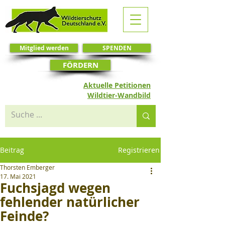
Mitglied werden
SPENDEN
FÖRDERN
Aktuelle Petitionen
Wildtier-Wandbild
Beitrag
Registrieren
Thorsten Emberger
17. Mai 2021
Fuchsjagd wegen
fehlender natürlicher
Feinde?