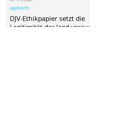
vor 16 Stunden
Jagdrecht
DJV-Ethikpapier setzt die
Legitimität der Jagd voraus,
statt sie zu prüfen
Wildtierschutz Deutschland fordert
verbindliche Nachweise für
Notwendigkeit, Wirksamkeit und Folgen
jagdlicher Tötungen Das Positionspapier
des Deutschen Jagdverbands (DJV) zur
Jagdethik beantwortet eine
entscheidende Frage nicht: Unter
welchen konkreten Voraussetzungen ist
es heute vertretbar, ein
empfindungsfähiges Wildtier zu töten?
Nach Auffassung von Wildtierschutz
Deutschland beschreibt das Papier vor
allem die Selbstsicht des Jagdverbands