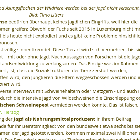
nd Äsungsflächen der Wildtiere werden bei der Jagd nicht verschont.
Bild: Timo Litters
hse
 bedürfen überhaupt keines jagdlichen Eingriffs, weil hier die 
men greifen: Obwohl der Fuchs seit 2015 in Luxemburg nicht me
t bis heute nicht explodiert und es gibt keine Probleme hinsichtli
oonosen.  
ist völlig sinnentfremdet. Diese Tierart wird sich vermehren, bis si
at – mit oder ohne Jagd. Nach Aussagen von Forschern ist die Jagd
estandsentwicklung zu verlangsamen. Das Einzige was im Rahmen 
rt, ist, dass die Sozialstrukturen der Tiere zerstört werden, 
fen wird, den Jungtieren die Eltern weggeschossen werden und 
iert wird.  
iverse Interviews mit Schweinehaltern oder Metzgern - und auch 
s durch die intensive Jagd von Wildschweinen die Einschleppung o
nischen Schweinepes
t vermieden werden könnte. Das ist falsch, 
r. Herzog
ng der 
Jagd als Nahrungsmittelproduzent
 in Ihrem Beitrag 
da für Ihr Beiratsmitglied: Von den bundesweit etwa sechs bis si
ahmen der Jagd getötet werden, kommen maximal zwei Millionen 
t. Der Rest wird verscharrt, zur Tierkörperbeseitigung gekarrt ode