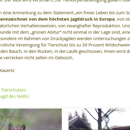
ch eine Anmerkung zu dem Statement „ein freies Leben bis zum Sc
ekennzeichnet von dem höchsten Jagddruck in Europa
, von st
atürlichen Verhaltensweisen, von zwanghafter Reproduktion. Un
Freunde mit dem „grünen Abitur“ nicht einmal in der Lage sind, ein
sbesondere im Rahmen von Drückjagden werden Untersuchungen z
ztliche Vereinigung für Tierschutz bis zu 30 Prozent Wildschwein
 den Bauch, in den Rücken, in die Läufe geschossen, ihnen wird d
e verrecken nicht selten im Gebüsch. 
 Kauertz
 Tierschutzes
sjagd des NABU