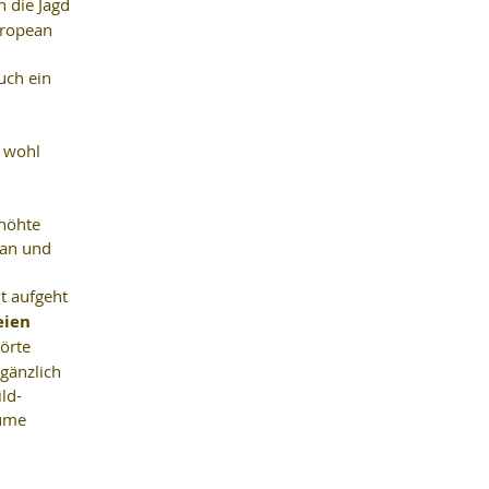
 die Jagd 
uropean 
 
uch ein 
 wohl 
höhte 
han und 
ht aufgeht 
eien 
örte 
gänzlich 
ld-
ume 