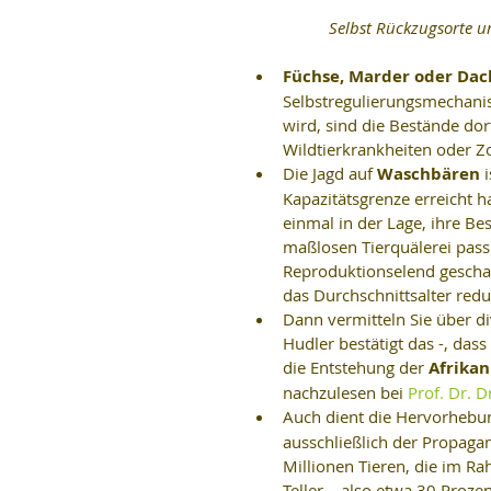
 Selbst Rückzugsorte u
Füchse, Marder oder Dac
Selbstregulierungsmechanis
wird, sind die Bestände dor
Wildtierkrankheiten oder Z
Die Jagd auf 
Waschbären 
Kapazitätsgrenze erreicht h
einmal in der Lage, ihre B
maßlosen Tierquälerei passie
Reproduktionselend geschaf
das Durchschnittsalter reduz
Dann vermitteln Sie über d
Hudler bestätigt das -, das
die Entstehung der 
Afrika
nachzulesen bei 
Prof. Dr. D
Auch dient die Hervorhebu
ausschließlich der Propagan
Millionen Tieren, die im R
Teller – also etwa 30 Prozen