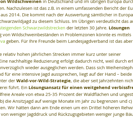
von Wildschweinen
 in Deutschland und im übrigen Europa durch
ren. Nachzulesen ist das z.B. in einem umfassenden Bericht der E
 aus 2014. Die kommt nach der Auswertung sämtlicher in Europa
Schwarzwildjagd zu diesem Schluss. Im Übrigen verdeutlicht das a
 steigenden Schwarzwildstrecken
 der letzten 30 Jahre. 
Lösungen 
ng von Wildschweinbeständen in Problemzonen könnte es mittels 
iva
 geben. Für Ihre Freunde beim Landesjagdverband ist das aber
e relativ hohen jährlichen Strecken immer kurz unter seiner 
Eine nachhaltige Reduzierung erfolgt dadurch nicht, weil durch er
unverzüglich wieder ausgeglichen werden. Dass sich Weihenstep
 für eine intensive Jagd aussprechen, liegt auf der Hand – beide 
ter der 
Wald-vor-Wild-Strategie
, die aber seit Jahrzehnten nic
rei führt. Ein 
Lösungsansatz für einen weitgehend verbissfr
gdfreie Areale von etwa 25-35 Prozent der Waldflächen und ungest
b) die Ansitzjagd auf wenige Monate im Jahr zu begrenzen und c) 
ten. Wir hätten dann am Ende einen um ein Drittel höheren Rehwi
d von weniger Jagddruck und Rückzugsgebieten weniger junge Bä