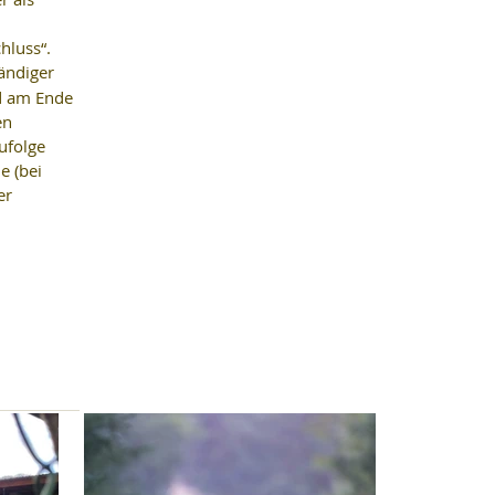
hluss“. 
ändiger 
d am Ende 
en 
ufolge 
e (bei 
er 