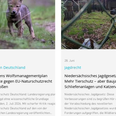
28. Juni
in Deutschland
Jagdrecht
ens Wolfsmanagementplan
Niedersächsisches Jagdgeset
e gegen EU-Naturschutzrecht
Mehr Tierschutz – aber Bauj
toßen
Schliefenanlagen und Katze
bleiben
rschutz Deutschland: Landesregierung plant
Niedersächsisches Jagdgesetz: Diese
gd ohne wissenschaftliche Grundlage
Verbesserungen sind zu begrüßen Hör m
en, 2. Juli 2026. Mit scharfer Kritik reagiert
der Verabschiedung des novellierten
rschutz Deutschland auf den von der
Niedersächsischen Jagdgesetzes wurd
hen Landesregierung veröffentlichten
Forderungen aufgegriffen, die Wildtier