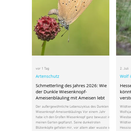
vor 1 Tag
2. Juli
Artenschutz
Wolf 
Schmetterling des Jahres 2026: Wie
Hess
der Dunkle Wiesenknopf-
könnt
Ameisenbläuling mit Ameisen lebt
vers
Der außergewöhnliche Lebenszyklus des Dunklen
Wildtie
Wiesenknopf-Ameisenbläulings Vor einem Jahr
Wolfsja
habe ich den Großen Wiesenknopf ganz bewusst in
Wiesbad
meinen Garten gepflanzt. Seine dunkelroten
Wildtie
Blütenköpfe gefielen mir, vor allem aber wusste ich,
Hessisc