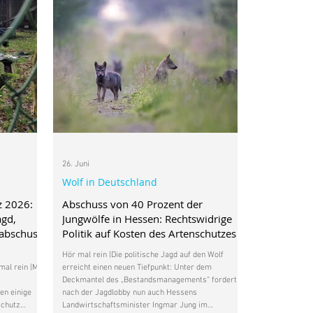
26. Juni
Wolf in Deutschland
z 2026:
Abschuss von 40 Prozent der
agd,
Jungwölfe in Hessen: Rechtswidrige
nabschuss
Politik auf Kosten des Artenschutzes
Hör mal rein |Die politische Jagd auf den Wolf
al rein |Mit
erreicht einen neuen Tiefpunkt: Unter dem
Deckmantel des „Bestandsmanagements“ fordert
en einige
nach der Jagdlobby nun auch Hessens
schutz
Landwirtschaftsminister Ingmar Jung im