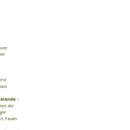
 von 
en 
rst 
ass 
bestände
 – 
ten der 
ger 
hn, Fasan 