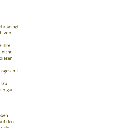
 
hr bejagt 
ch von 
e ihre 
 nicht 
dieser 
insgesamt 
Frau 
der gar 
eben 
auf den 
r als 