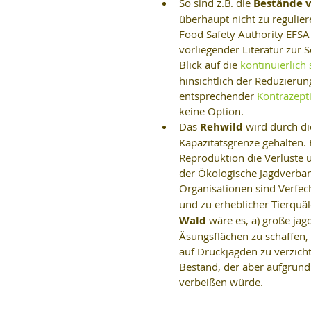
So sind z.B. die 
Bestände 
überhaupt nicht zu regulie
Food Safety Authority EFSA
vorliegender Literatur zur 
Blick auf die 
kontinuierlich
hinsichtlich der Reduzieru
entsprechender 
Kontrazept
keine Option.  
Das 
Rehwild
 wird durch di
Kapazitätsgrenze gehalten. 
Reproduktion die Verluste 
der Ökologische Jagdverband
Organisationen sind Verfech
und zu erheblicher Tierquäle
Wald 
wäre es, a) große ja
Äsungsflächen zu schaffen, 
auf Drückjagden zu verzich
Bestand, der aber aufgrun
verbeißen würde. 