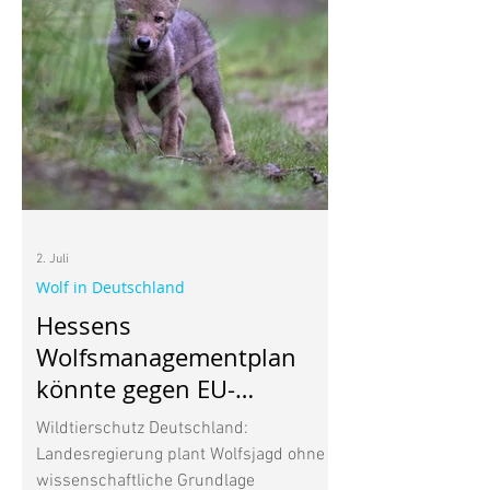
wieder mehrere unterschiedliche
Schmetterlinge in meinem Garten. Wer
weiß, vielleicht kommt auch mal ein
Wiesenknopf-Ameisenbläuling
2. Juli
Wolf in Deutschland
Hessens
Wolfsmanagementplan
könnte gegen EU-
Naturschutzrecht
Wildtierschutz Deutschland:
verstoßen
Landesregierung plant Wolfsjagd ohne
wissenschaftliche Grundlage