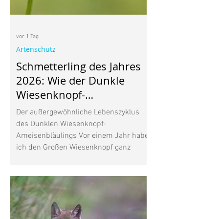
vor 1 Tag
Artenschutz
Schmetterling des Jahres
2026: Wie der Dunkle
Wiesenknopf-
Ameisenbläuling mit
Der außergewöhnliche Lebenszyklus
Ameisen lebt
des Dunklen Wiesenknopf-
Ameisenbläulings Vor einem Jahr habe
ich den Großen Wiesenknopf ganz
bewusst in meinen Garten gepflanzt.
Seine dunkelroten Blütenköpfe gefielen
mir, vor allem aber wusste ich, dass
diese heimische Wildpflanze für den
Wiesenknopf-Ameisenbläuling wichtig
ist. Inzwischen beobachte ich immer