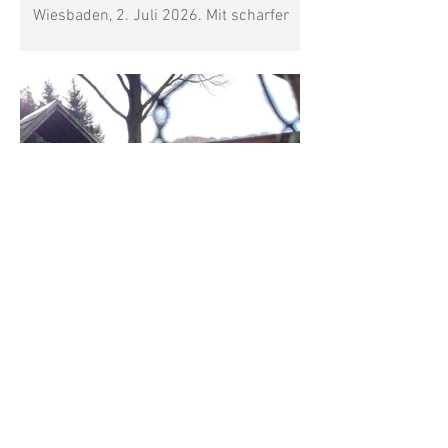
Wiesbaden, 2. Juli 2026. Mit scharfer
Kritik reagiert Wildtierschutz
Deutschland auf den von der
Hessischen Landesregierung
veröffentlichten Wolfsmanagementplan.
Nach Auffassung der
Naturschutzorganisation verstößt der
Plan in wesentlichen Punkten gegen die
Vorgaben der FFH-Richtlinie und
gefährdet den ohnehin kleinen
Wolfsbestand in Hessen. Zwar wurde
der Wolf auf europäischer Eben
28. Juni
Jagdrecht