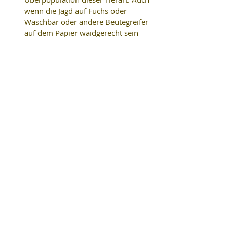
wenn die Jagd auf Fuchs oder 
Waschbär oder andere Beutegreifer 
auf dem Papier waidgerecht sein 
mag – was sie oft genug nicht ist, 
weil viele Jäger es gerade bei diesen 
Tierarten damit wohl nicht so genau 
nehmen –, in der Praxis ist sie eine 
große Tierquälerei, die 
ausschließlich dem perversen 
Vergnügen einer in den Augen einer 
großen Öffentlichkeit 
gesellschaftlichen Randgruppe 
dient. 
+++
Informationsquellen:
(1)
  s. 
Grundsatzpapier zur 
Waidgerechtigkeit aus dem Jahr 2000
, 
Deutscher Jagdverband
(2)
  s. 
Die Baujagd unter dem Aspekt des 