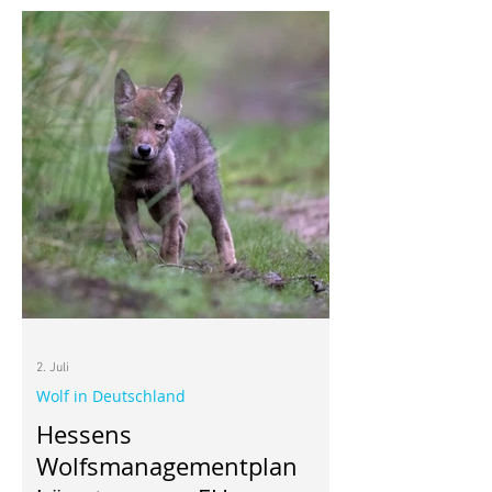
Seine dunkelroten Blütenköpfe gefielen
mir, vor allem aber wusste ich, dass
diese heimische Wildpflanze für den
Wiesenknopf-Ameisenbläuling wichtig
ist. Inzwischen beobachte ich immer
wieder mehrere unterschiedliche
Schmetterlinge in meinem Garten. Wer
weiß, vielleicht kommt auch mal ein
Wiesenknopf-Ameisenbläuling
2. Juli
Wolf in Deutschland
Hessens
Wolfsmanagementplan