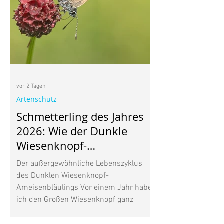
vor 2 Tagen
Artenschutz
Schmetterling des Jahres
2026: Wie der Dunkle
Wiesenknopf-
Ameisenbläuling mit
Der außergewöhnliche Lebenszyklus
Ameisen lebt
des Dunklen Wiesenknopf-
Ameisenbläulings Vor einem Jahr habe
ich den Großen Wiesenknopf ganz
bewusst in meinen Garten gepflanzt.