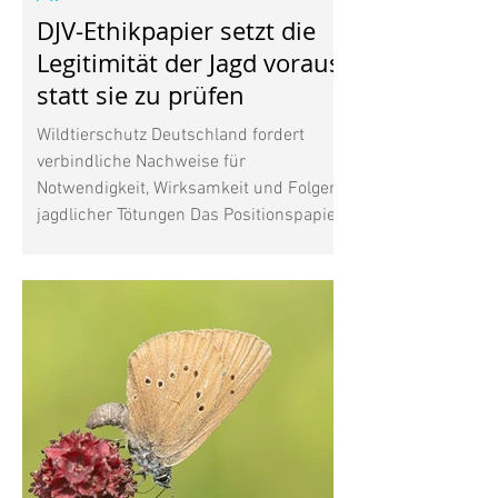
DJV-Ethikpapier setzt die
Legitimität der Jagd voraus,
statt sie zu prüfen
Wildtierschutz Deutschland fordert
verbindliche Nachweise für
Notwendigkeit, Wirksamkeit und Folgen
jagdlicher Tötungen Das Positionspapier
des Deutschen Jagdverbands (DJV) zur
Jagdethik beantwortet eine
entscheidende Frage nicht: Unter
welchen konkreten Voraussetzungen ist
es heute vertretbar, ein
empfindungsfähiges Wildtier zu töten?
Nach Auffassung von Wildtierschutz
Deutschland beschreibt das Papier vor
allem die Selbstsicht des Jagdverbands
und die gesellschaftliche Legi