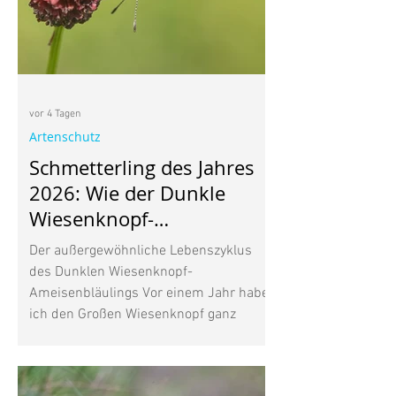
vor 4 Tagen
Artenschutz
Schmetterling des Jahres
2026: Wie der Dunkle
Wiesenknopf-
Ameisenbläuling mit
Der außergewöhnliche Lebenszyklus
Ameisen lebt
des Dunklen Wiesenknopf-
Ameisenbläulings Vor einem Jahr habe
ich den Großen Wiesenknopf ganz
bewusst in meinen Garten gepflanzt.
Seine dunkelroten Blütenköpfe gefielen
mir, vor allem aber wusste ich, dass