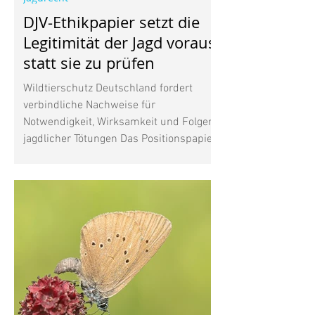
DJV-Ethikpapier setzt die
Legitimität der Jagd voraus,
statt sie zu prüfen
Wildtierschutz Deutschland fordert
verbindliche Nachweise für
Notwendigkeit, Wirksamkeit und Folgen
jagdlicher Tötungen Das Positionspapier
des Deutschen Jagdverbands (DJV) zur
Jagdethik beantwortet eine
entscheidende Frage nicht: Unter
welchen konkreten Voraussetzungen ist
es heute vertretbar, ein
empfindungsfähiges Wildtier zu töten?
Nach Auffassung von Wildtierschutz
Deutschland beschreibt das Papier vor
allem die Selbstsicht des Jagdverbands
und die gesellschaftliche Legi