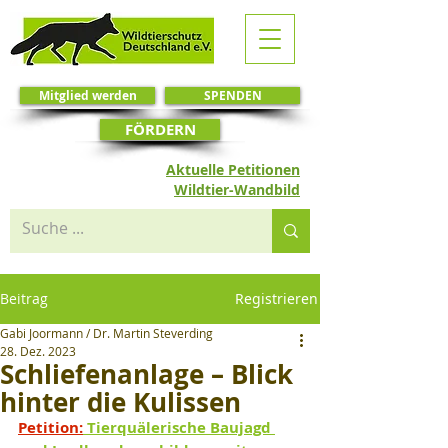
Mitglied werden
SPENDEN
FÖRDERN
Aktuelle Petitionen
Wildtier-Wandbild
Beitrag
Registrieren
Gabi Joormann / Dr. Martin Steverding
28. Dez. 2023
Schliefenanlage – Blick
hinter die Kulissen
Petition:
 Tierquälerische Baujagd 