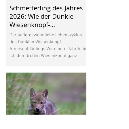
Schmetterling des Jahres
2026: Wie der Dunkle
Wiesenknopf-
Ameisenbläuling mit
Der außergewöhnliche Lebenszyklus
Ameisen lebt
des Dunklen Wiesenknopf-
Ameisenbläulings Vor einem Jahr habe
ich den Großen Wiesenknopf ganz
bewusst in meinen Garten gepflanzt.
Seine dunkelroten Blütenköpfe gefielen
mir, vor allem aber wusste ich, dass
diese heimische Wildpflanze für den
Wiesenknopf-Ameisenbläuling wichtig
ist. Inzwischen beobachte ich immer
wieder mehrere unterschiedliche
Schmetterlinge in meinem Garten. Wer
weiß, vielleicht kommt auch mal ein
Wiesenknopf-Ameisenbläuling