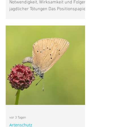
Notwendigkeit, Wirksamkeit und Folgen
jagdlicher Tötungen Das Positionspapier
des Deutschen Jagdverbands (DJV) zur
Jagdethik beantwortet eine
entscheidende Frage nicht: Unter
welchen konkreten Voraussetzungen ist
es heute vertretbar, ein
empfindungsfähiges Wildtier zu töten?
Nach Auffassung von Wildtierschutz
Deutschland beschreibt das Papier vor
allem die Selbstsicht des Jagdverbands
und die gesellschaftliche Legi
vor 3 Tagen
Artenschutz